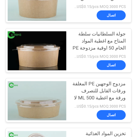
سلطة براون مع غطاء
US$0.03~US$0.15/pcs MOQ:3000 PCS
سياسة
اتصال
13
الخصوصية
ورقة الألومنيوم احباط
جولة السلطانيات سلطة
المتاح مع اغطية المواد
ورقة
الخام 50 اوقية مزدوجة PE
طلاء
US$0.03~US$0.15/pcs MOQ:3000 PCS
اتصال
مزدوج الوجهين PE المغلفة
16
ورقات القابل للتصرف
ورقة مع اغطية 500 ML لا
وعاء ورقي ذهبي
تسرب
US$0.03~US$0.15/pcs MOQ:3000 PCS
اتصال
تخزين المواد الغذائية