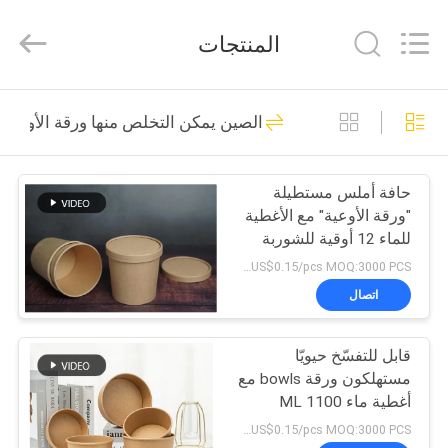
Heng
Environmental
Protection
المنتجات
Technology
Co.,
Ltd..
All
منزل،
Rights
133
Reserved.
الصين يمكن التخلص منها ورقة الأوعية 
بيت
ورق الكرافت
السلطانيات
حافة أملس مستطيلة
منتجات
"ورقة الأوعية" مع الأغطية
للماء 12 أوقية للشوربة
معلومات
US$0.03~US$0.15/pcs MOQ:3000 PCS
عنا
اتصال
10
قابل للتفسّخ حيويّا
جولة
وعاء ورقي مستطيل
مستهلكون ورقة bowls مع
في
أغطية ماء 1100 ML
لسلطة
المعمل
US$0.03~US$0.15/pcs MOQ:3000 PCS