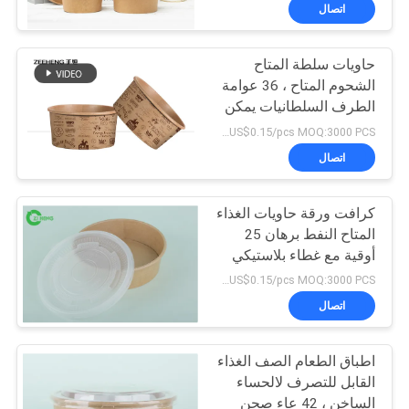
اتصال
مراقبة
حاويات سلطة المتاح
الجودة
50
الشحوم المتاح ، 36 عوامة
الطرف السلطانيات يمكن
أكواب الصوص الورقية
اتصل
التخلص منها
US$0.03~US$0.15/pcs MOQ:3000 PCS
بنا
اتصال
كرافت ورقة حاويات الغذاء
أخبار
المتاح النفط برهان 25
أوقية مع غطاء بلاستيكي
24
اطلب
US$0.03~US$0.15/pcs MOQ:3000 PCS
أوعية ورقية ذات طلاء
اقتباس
اتصال
أحمر أسود
اطباق الطعام الصف الغذاء
خريطة
القابل للتصرف لالحساء
الموقع
الساخن ، 42 عاء صحن