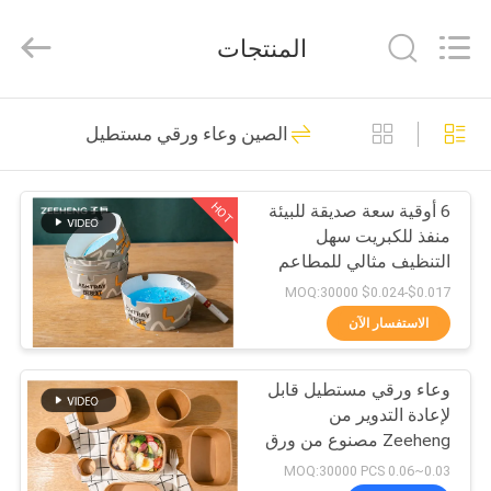
Heng
Environmental
Protection
المنتجات
Technology
Co.,
Ltd..
All
منزل،
Rights
133
Reserved.
الصين وعاء ورقي مستطيل
بيت
ورق الكرافت
السلطانيات
HOT
6 أوقية سعة صديقة للبيئة
منتجات
منفذ للكبريت سهل
التنظيف مثالي للمطاعم
معلومات
الحانات والمكاتب
$0.017-$0.024 MOQ:30000
عنا
الاستفسار الآن
10
وعاء ورقي مستطيل قابل
جولة
وعاء ورقي مستطيل
لإعادة التدوير من
في
Zeeheng مصنوع من ورق
كرافت مطلي بالبولي
المعمل
0.03~0.06 MOQ:30000 PCS