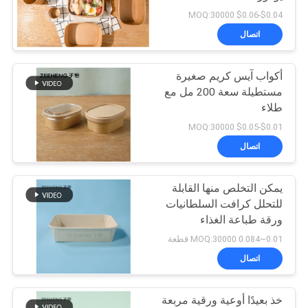
$0.04-$0.06 MOQ:30000
سياسة
اتصال
13
الخصوصية
ورقة الألومنيوم احباط
أكواب آيس كريم صغيرة
مستطيلة سعة 200 مل مع
ورقة
طلاء
$0.01-$0.05 MOQ:30000
اتصال
يمكن التخلص منها القابلة
16
للتحلل كرافت السلطانيات
ورقة طباعة الغذاء
وعاء ورقي ذهبي
الحاويات مع الأغطية
0.01~0.084 MOQ:30000 قطعة
اتصال
خذ بعيدًا أوعية ورقية مربعة