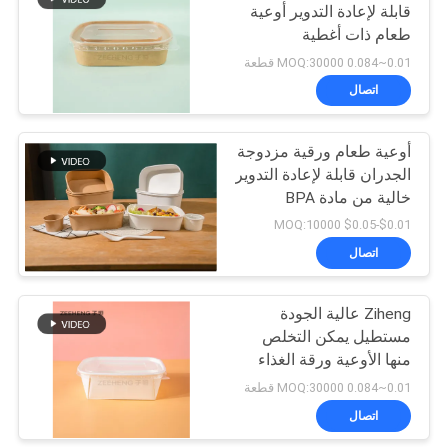
قابلة لإعادة التدوير أوعية
طعام ذات أغطية
4
0.01~0.084 MOQ:30000 قطعة
كرة رماد الورق
اتصال
المستخدمة مرة واحدة
أوعية طعام ورقية مزدوجة
الجدران قابلة لإعادة التدوير
خالية من مادة BPA
للتغليف الصديق للبيئة
$0.01-$0.05 MOQ:10000
اتصال
71
ورقة الغذاء
Ziheng عالية الجودة
مستطيل يمكن التخلص
السلطانيات
منها الأوعية ورقة الغذاء
الحاويات مع اغطية
0.01~0.084 MOQ:30000 قطعة
اتصال