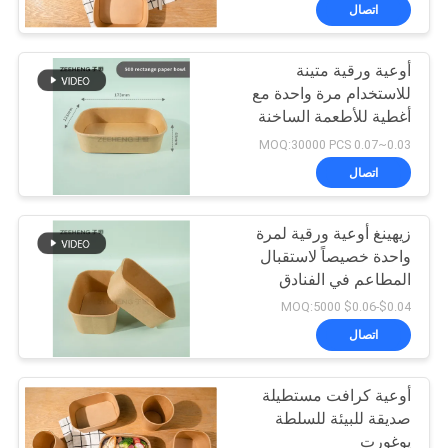
إيثيلين مناسب لتوصيل
اتصال
الطعام والوجبات الجاهزة
مراقبة
وخدمات الطعام
أوعية ورقية متينة
الجودة
50
للاستخدام مرة واحدة مع
أغطية للأطعمة الساخنة
أكواب الصوص الورقية
اتصل
والباردة للمطاعم والفنادق
0.03~0.07 MOQ:30000 PCS
وشركات خدمات الطعام
بنا
اتصال
زيهينغ أوعية ورقية لمرة
أخبار
واحدة خصيصاً لاستقبال
المطاعم في الفنادق
24
اطلب
$0.04-$0.06 MOQ:5000
أوعية ورقية ذات طلاء
اقتباس
اتصال
أحمر أسود
أوعية كرافت مستطيلة
خريطة
صديقة للبيئة للسلطة
الموقع
يوغورت