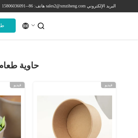
البريد الإلكتروني sales2@xmziheng.com
هاتف: 86--15806036091


طل
حاوية طعام
فيديو
فيديو