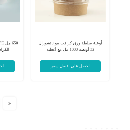
أوعية سلطة ورق كرافت بيو ناتشورال
32 أونصة 1000 مل مع أغطية
الكرا
احصل على افضل سعر
اح