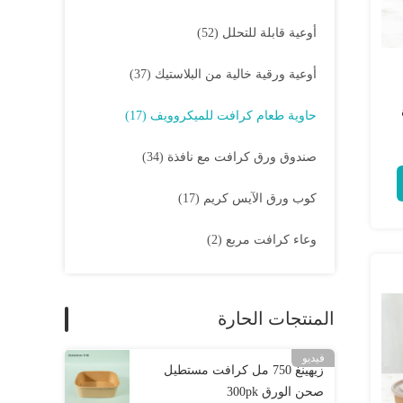
أوعية قابلة للتحلل
(52)
أوعية ورقية خالية من البلاستيك
(37)
حاوية طعام كرافت للميكروويف
(17)
صندوق ورق كرافت مع نافذة
(34)
كوب ورق الآيس كريم
(17)
وعاء كرافت مربع
(2)
المنتجات الحارة
فيديو
زيهينغ 750 مل كرافت مستطيل
صحن الورق 300pk