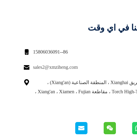
نا في اي وقت

86--15806036091

sales2@xmziheng.com

رقم 16 ، طريق Xianghai ، المنطقة الصناعية (Xiang'an) ،
منطقة Torch High-Tech ، مقاطعة Xiang'an ، Xiamen ، Fujian ،