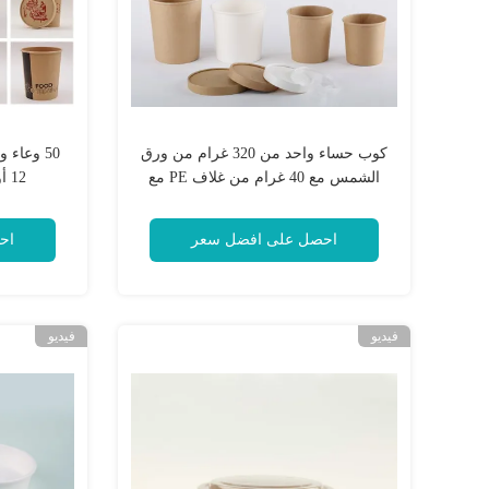
كوب حساء واحد من 320 غرام من ورق
50 وعاء
الشمس مع 40 غرام من غلاف PE مع
12 أونصة مع شعار مخصص
أغطية
احصل على افضل سعر
اح
فيديو
فيديو