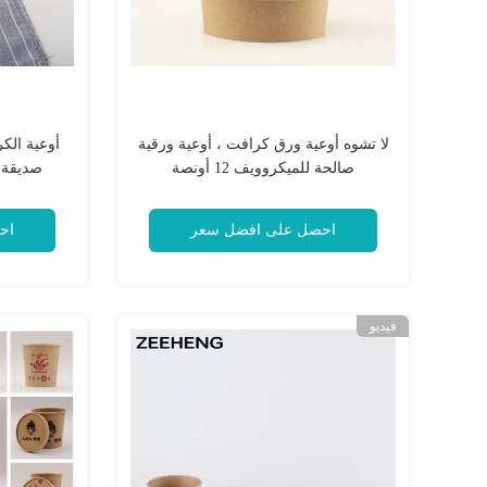
لا تشوه أوعية ورق كرافت ، أوعية ورقية
أوعية الك
صالحة للميكروويف 12 أونصة
صديقة ل
السوش
احصل على افضل سعر
اح
فيديو