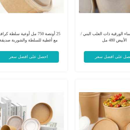
ء الورقية ذات العلب البني /
25 أونصة 750 مل أوعية سلطة كرا
الأبيض 480 مل
مع أغطية للسلطة والشوربة صديقة
للبيئة
صل على افضل سعر
احصل على افضل سعر