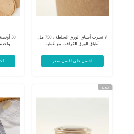
لا تسرب أطباق الورق السلطة ، 750 مل
أطباق الورق الكرافت مع أغطية
واحدة
احصل على افضل سعر
اح
فيديو