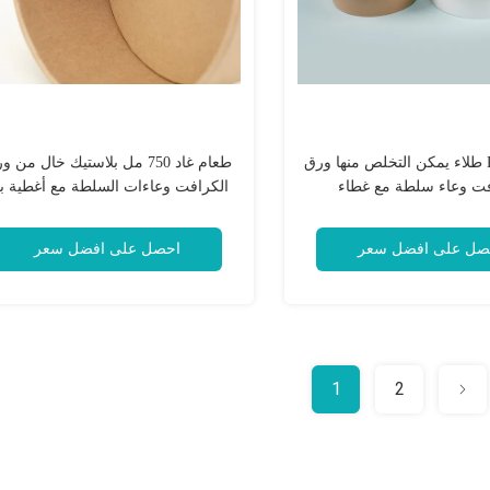
650 مل PE طلاء يمكن التخلص منها ورق
طعام غاد 750 مل بلاستيك خال من 
فت وعاء سلطة مع غطاء
الكرافت وعاءات السلطة مع أغطية ب
تي
صل على افضل سعر
احصل على افضل سعر
1
2