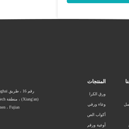
ا
المنتجات
ورق الكرا
فت السلط
مل
وعاء ورقي
Xiamen ، Fujian
انيات
مستطيل
أكواب الص
وص الورقي
أوعية ورقي