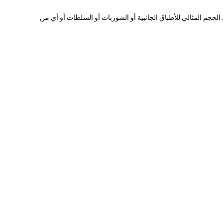
ك تقوم بواجبك عندما تقوم بخدمتهم مع حاويات Round To-Go 25oz.تتوافر حاوياتنا القابلة لإعادة التدوير باللون البني ، وهي 100٪ هي الحجم المثالي للأطباق الجانبية أو الشوربات أو السلطات أو أي من