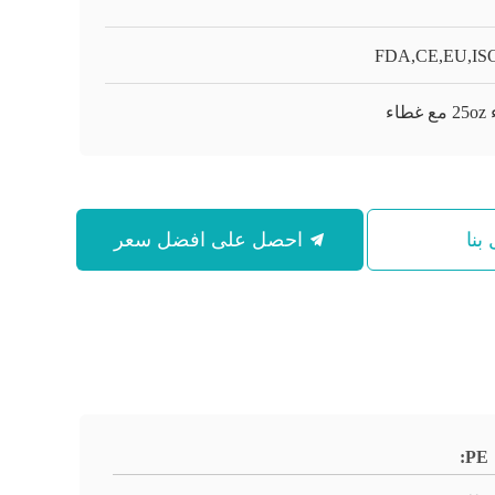
FDA,CE,EU,ISO
طاء
بنا
احصل على افضل سعر
PE: