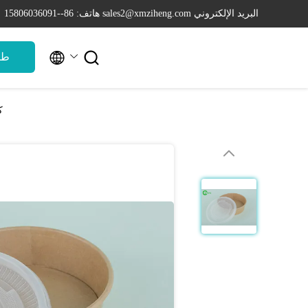
البريد الإلكتروني sales2@xmziheng.com
هاتف: 86--15806036091


طل
كر