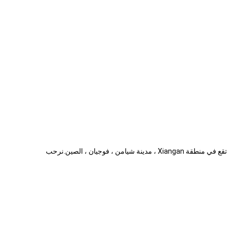
نحن شركة تصنيع وتجارة للأوعية الورقية يمكن التخلص منها ، وأكواب ورقية كرافت ، وأكواب بلاستيكية ، وأدوات المائدة ، وما إلى ذلك منذ عام 2014. تقع في منطقة Xiangan ، مدينة شيامن ، فوجيان ، الصين.نرحب