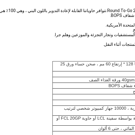
أظهر لعملائك أن
توب ديا 150 * بيتم ديا 128 * إرتفاع 60 مم ، صحن حساء ورق 25
3000pcs للسلع الفورية ، 10000 جهاز كمبيوتر شخصي لترتيب
ميناء شيامن ، السفينة بواسطة سفينة LCL أو حاوية FCL 20GP أو
ئي ، حتى 6 ألوان