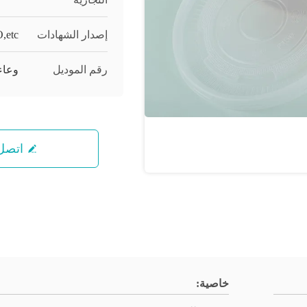
إصدار الشهادات
,etc
رقم الموديل
وعاء 25oz مع غ
اتصل 
خاصية: