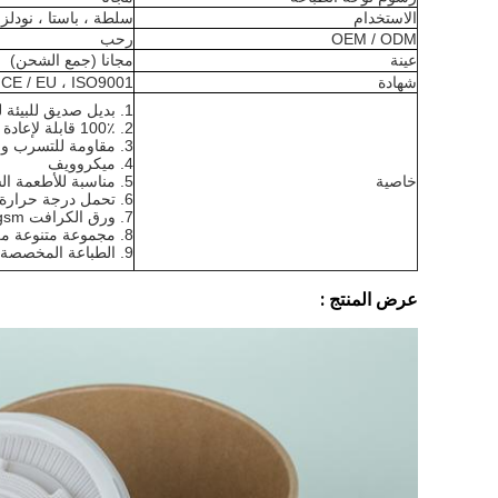
الاستخدام
سلطة ، باستا ، نودلز 
OEM / ODM
رحب
عينة
مجانا (جمع الشحن)
شهادة
 CE / EU ، ISO9001
1. بديل صديق للبيئة للأوعية البلاستيكية
2. 100٪ قابلة لإعادة التدوير ، عديم الرائحة
3. مقاومة للتسرب والشحوم
4. ميكروويف
خاصية
5. مناسبة للأطعمة الساخنة والباردة
6. تحمل درجة حرارة تصل إلى 120 ℃
7. ورق الكرافت 335gsm + طلاء PE مزدوج الوجه 40gsm
8. مجموعة متنوعة من الأحجام
9. الطباعة المخصصة المتاحة
عرض المنتج :