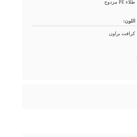
طلاء PE مزدوج
اللون:
كرافت براون