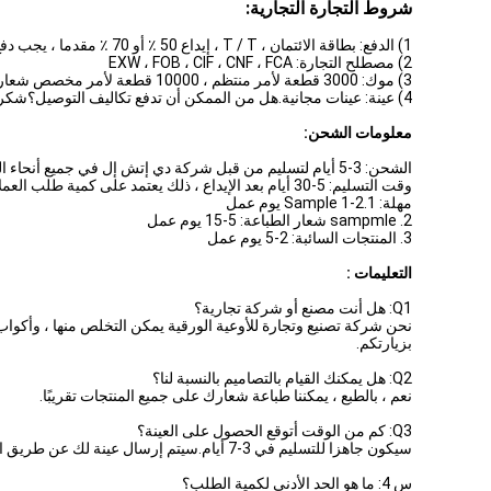
شروط التجارة التجارية:
1) الدفع: بطاقة الائتمان ، T / T ، إيداع 50 ٪ أو 70 ٪ مقدما ، يجب دفع الرصيد قبل الشحن
2) مصطلح التجارة: EXW ، FOB ، CIF ، CNF ، FCA
3) موك: 3000 قطعة لأمر منتظم ، 10000 قطعة لأمر مخصص شعار مطبوع ؛
4) عينة: عينات مجانية.هل من الممكن أن تدفع تكاليف التوصيل؟شكرا جزيلا.
معلومات الشحن:
الشحن: 3-5 أيام لتسليم من قبل شركة دي إتش إل في جميع أنحاء العالم
وقت التسليم: 5-30 أيام بعد الإيداع ، ذلك يعتمد على كمية طلب العملاء
مهلة: 1.Sample 1-2 يوم عمل
2. sampmle شعار الطباعة: 5-15 يوم عمل
3. المنتجات السائبة: 2-5 يوم عمل
التعليمات :
Q1: هل أنت مصنع أو شركة تجارية؟
بزيارتكم.
Q2: هل يمكنك القيام بالتصاميم بالنسبة لنا؟
نعم ، بالطبع ، يمكننا طباعة شعارك على جميع المنتجات تقريبًا.
Q3: كم من الوقت أتوقع الحصول على العينة؟
سيكون جاهزا للتسليم في 3-7 أيام.سيتم إرسال عينة لك عن طريق التعبير عن.
س 4: ما هو الحد الأدنى لكمية الطلب؟