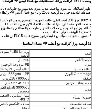
وصف: 25oz كرافت ورقة السلطانيات مع غطاء أبيض PP الوصف:
أصنافك اللذيذة حتى 25 أونصة.25oz وعاء مع غطاء أبيض PP وغطاء شفاف BOPS.
1. 100٪ ورق الكرافت النقي عالية الجودة ، المستوردة من الولايات المتحدة الأمريكية.
2. تمت الموافقة على شهادات FDA ، الاتحاد الأوروبي ، CE ، ISO ، إلخ.
3. التعاون مع العديد من محلات السوبر ماركت والمطاعم والفنادق والمستشفيات وتجار التجزئة والموزعين وهلم جرا.
4. صديقة للبيئة ، معيار الغذاء الصف.
5. جميع المنتجات معبأة مع علبة كرتون مموج عالية 5-PLY.لن تتلف المنتجات أثناء النقل.
25 أونصة ورق كرافت مع أغطية PP بيضاء التفاصيل:
البعد
أونصة
حجم الكامل
750 مل
مواد
PE مزدوجة الوجهين 40gsm ورقة الغذاء الصف
غطاء مطابق
غطاء أبيض PP وغطاء شفاف BOPS
Grammage الورق
335gsm + PE مزدوج
صفقة
600pcs / بالكرتون
حجم وعاء الكرتون
61 * 45 * 52 سم
موك
مخصص
حمولة الميناء
40HQ
طباعة مخصصة
طباعة فليكسو بالحبر الما
رسوم لوحة الطباعة
مجانا