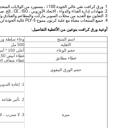
1. ورق كرافت نقي عالي الجودة 100٪ ، مستورد من الولايات المتحدة الأمريكية.
2. شهادات إدارة الغذاء والدواء ، الاتحاد الأوروبي ، CE ، ISO ، إلخ. صديقة للبيئة ، معيار درجة الغذاء.
3. التعاون مع العديد من محلات السوبر ماركت والمطاعم والفنادق والمستشفيات وتجار التجزئة والموزعين وهلم جرا.
4. جميع المنتجات معبأة مع علبة كرتون مموج 5-PLY عالية الجودة.لن تتلف المنتجات أثناء النقل.
أوعية ورق كرافت بنوعين من الأغطية التفاصيل:
اسم المنتج
وعاء سلطة ورق كرافت 
الاهلية
500 مل
حجم الوعاء
أعلى 150 * أسفل 125 * ارتفاع 45 ملم
غطاء أبيض PP: 150 مللي متر
غطاء مطابق
غطاء شفاف BOPS:
50
حجم الورق المقوى
1. إعادة التدوير ، صديقة للبيئة
2. تأثير طباعة ممتاز ، وصلابة عالية وسطوع جيد
ميزة
3. لا تسرب ، لا رائحة ، لا تشوه