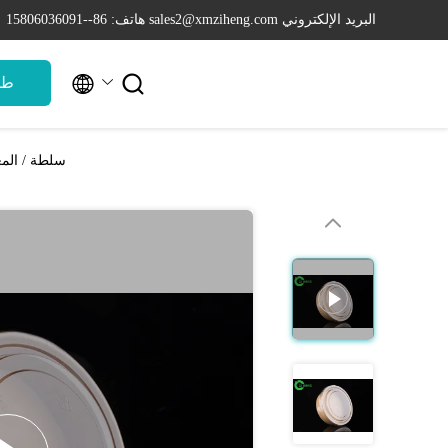
البريد الإلكتروني sales2@xmziheng.com
هاتف: 86--15806036091


طل
سلطة / المعكرو