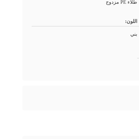
طلاء PE مزدوج
اللون:
بني