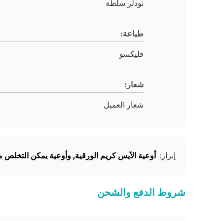
نودلز سلطة
طباعة:
فليكسو
شعار:
شعار العميل
أوعية الآيس كريم الورقية
,
وأوعية يمكن التخلص م
إبراز:
شروط الدفع والشحن