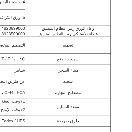
4. جودة عالية وأسعار جذابة وأفضل خدمة 24 ساعة
5. ورق الكرافت 335gsm + مزدوج PE المغلفة 40gsm
وعاء الورق رمز النظام المنسق
4823699000
غطاء بلاستيكي رمز النظام المنسق
3923500000
تصميم
التصميم المخصص 
شروط الدفع
T / T / ، L / C ، ويسترن يونيون ، المال غرام
ميناء الشحن
شيامن
شحنة
عن طريق البحر 
مصطلح التجارة
 ، CFR ، FCA
1) وقت العينة: 1-3 أيام
موعد التسليم
2) وقت الإنتاج الضخم: 25-35 يوما
طرق صريحة
/ Fedex / UPS