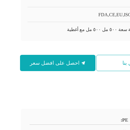
FDA,CE,EU,ISO
 مل ٥٠٠ مل مع أغطية
بنا
احصل على افضل سعر
PE: