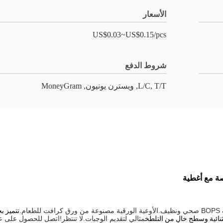
الأسعار
US$0.03~US$0.15/pcs
شروط الدفع
L/C, T/T, ويسترن يونيون, MoneyGram
تتميز ب
نائية وسطح خالٍ من التلطخ
مثالي لتقديم الوجبات.لا تنتظر!اتصل للحصول على ع