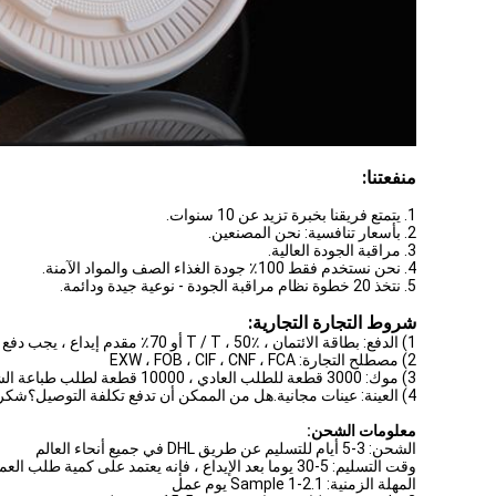
منفعتنا:
1. يتمتع فريقنا بخبرة تزيد عن 10 سنوات.
2. بأسعار تنافسية: نحن المصنعين.
3. مراقبة الجودة العالية.
4. نحن نستخدم فقط 100٪ جودة الغذاء الصف والمواد الآمنة.
5. نتخذ 20 خطوة نظام مراقبة الجودة - نوعية جيدة ودائمة.
شروط التجارة التجارية:
1) الدفع: بطاقة الائتمان ، T / T ، 50٪ أو 70٪ مقدم إيداع ، يجب دفع الرصيد قبل الشحن
2) مصطلح التجارة: EXW ، FOB ، CIF ، CNF ، FCA
3) موك: 3000 قطعة للطلب العادي ، 10000 قطعة لطلب طباعة الشعار المخصص ؛
4) العينة: عينات مجانية.هل من الممكن أن تدفع تكلفة التوصيل؟شكرا جزيلا.
معلومات الشحن:
الشحن: 3-5 أيام للتسليم عن طريق DHL في جميع أنحاء العالم
وقت التسليم: 5-30 يوما بعد الإيداع ، فإنه يعتمد على كمية طلب العملاء
المهلة الزمنية: 1.Sample 1-2 يوم عمل