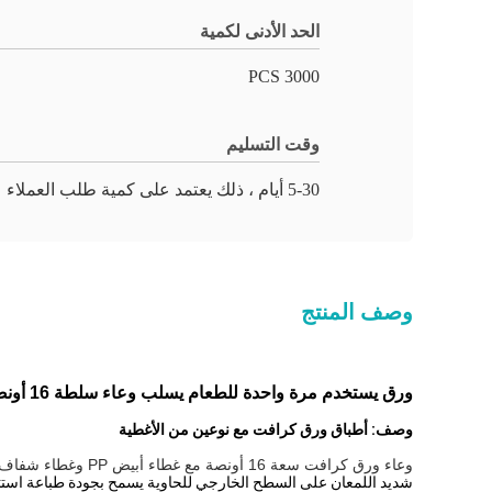
الحد الأدنى لكمية
3000 PCS
وقت التسليم
5-30 أيام ، ذلك يعتمد على كمية طلب العملاء
وصف المنتج
ورق يستخدم مرة واحدة للطعام يسلب وعاء سلطة 16 أونصة مع أغطية
وصف: أطباق ورق كرافت مع نوعين من الأغطية
وعاء ورق كرافت سعة 16 أونصة مع غطاء أبيض PP وغطاء شفاف BOPS صحي ونظيف.الأوعية الورقية مصنوعة من ورق كرافت للطعام.
شديد اللمعان على السطح الخارجي للحاوية يسمح بجودة طباعة استث