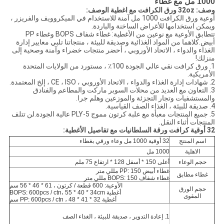
1000 مل مع غطاء
وصف: 32oz ورق الكرافت مع اغطية الوصف:
أوعية ورق الكرافت 1000 مل آمنة للاستخدام في الميكروويف والفريزر ،
ويمكن استخدامها للأغراض الساخنة والباردة.
تتطابق الأوعية مع نوعين من الأغطية: غطاء شفاف BOPS وغطاء PP
أبيض.كلاهما من المواد الغذائية وصديقة للبيئة ، منتجاتنا تلبي معايير إدارة
الغذاء والدواء ، الاتحاد الأوروبي ، أحضر منتجات خضراء وآمنة وصحية إلى
منزلك!
1. ورق كرافت نقي عالي الجودة 100٪ ، مستورد من الولايات المتحدة
الأمريكية.
2. شهادات إدارة الغذاء والدواء ، الاتحاد الأوروبي ، CE ، ISO ، إلخ المعتمدة.
3. التعاون مع العديد من محلات السوبر ماركت والمطاعم والفنادق
والمستشفيات وتجار التجزئة والموزعين وهلم جرا.
4. صديقة للبيئة ، الغذاء الصف القياسية.
5. جميع المنتجات معبأة مع علبة كرتون مموج 5-PLY عالية الجودة.لن تتلف
المنتجات أثناء النقل.
32 أوقية كرافت ورقة السلطانيات مع تفاصيل الأغطية:
اسم المنتج
32 أوقية 1000 مل وعاء ورقي بغطاء
الاهلية
1000 مل
حجم الوعاء
أعلى 150 * أسفل 128 * ارتفاع 75 ملم
غطاء أبيض PP: 150 مللي متر
غطاء مطابق
غطاء شفاف BOPS: 150 مللي متر
الأوعية: 600 قطعة / كرتون ، 61 * 46 * 56 سم
حجم الورق
أغطية BOPS: 600pcs / ctn، 55 * 40 * 34cm
المقوى
أغطية PP: 600pcs / ctn ، 48 * 41 * 32 سم
1. إعادة التدوير ، صديقة للبيئة ، الغذاء الصف