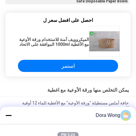
Safe Disposable Paper Bowls
احصل على افضل سعر ل
الميكروويف آمنة للاستخدام ورقة الأوعية
مع الأغطية 1000ml الموافقة على الاتحاد
الأوروبي ودية الاتحاد الأوروبي
استمر
يمكن التخلص منها ورقة الأوعية مع اغطية
حافة أملس مستطيلة "ورقة الأوعية" مع الأغطية للماء 12 أوقية
للشوربة
Dora Wong
قابل للتفسّخ حيويّا مستهلكون ورقة bowls مع أغطية ماء 1100 ML
لسلطة
3:24 PM