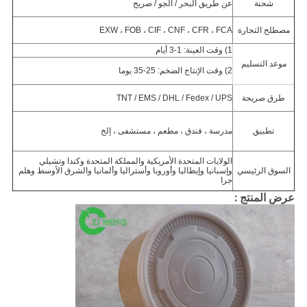
شحنة
عن طريق البحر / الجو / صريح
مصطلح التجارة
EXW ، FOB ، CIF ، CNF ، CFR ، FCA
1) وقت العينة: 1-3 أيام
موعد التسليم
2) وقت الإنتاج الضخم: 25-35 يوما
طرق صريحة
TNT / EMS / DHL / Fedex / UPS
تطبيق
مدرسة ، فندق ، مطعم ، مستشفى ، إلخ
الولايات المتحدة الأمريكية والمملكة المتحدة وكندا وتشيلي
السوق الرئيسي
وإسبانيا وإيطاليا وأوروبا وأستراليا وألمانيا والشرق الأوسط وهلم
جرا
عرض المنتج :