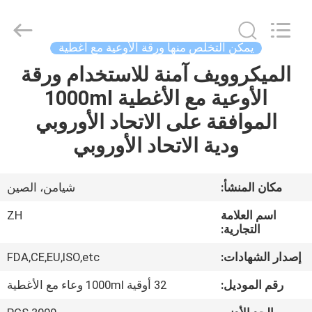
Heng
Environmental
Protection
Technology
Co.,
يمكن التخلص منها ورقة الأوعية مع اغطية
Ltd..
All
الميكروويف آمنة للاستخدام ورقة
منزل،
Rights
Reserved.
الأوعية مع الأغطية 1000ml
بيت
الموافقة على الاتحاد الأوروبي
منتجات
ودية الاتحاد الأوروبي
معلومات
مكان المنشأ:
شيامن، الصين
عنا
اسم العلامة
ZH
التجارية:
جولة
إصدار الشهادات:
FDA,CE,EU,ISO,etc
في
رقم الموديل:
32 أوقية 1000ml وعاء مع الأغطية
المعمل