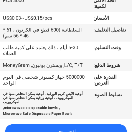
الحد الأدنى
3000 PCS
لكمية:
مراقبة
الأسعار:
US$0.03~US$0.15/pcs
الجودة
تفاصيل التغليف:
السلطانية (600 قطع في الكرتون ، 61 *
46 * 56 سم)
اتصل
وقت التسليم:
5-30 أيام ، ذلك يعتمد على كمية طلب
بنا
العملاء
شروط الدفع:
L/C, T/T, ويسترن يونيون, MoneyGram
أخبار
القدرة على
5000000 جهاز كمبيوتر شخصى في اليوم
العرض:
الواحد
اطلب
تسليط الضوء:
أوعية الآيس كريم الورقية ، أوعية يمكن التخلص منها في
الميكروويف ، أوعية ورقية يمكن التخلص منها في
اقتباس
الميكروويف
,
,
microwavable disposable bowls
Microwave Safe Disposable Paper Bowls
خريطة
الموقع
افضل سعر