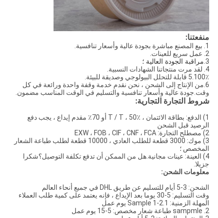
منفعتنا:
1. بيع المصنع مباشرة بجودة عالية وأسعار تنافسية.
2. عمل سريع للعينات.
3.
مراقبة الجودة العالية ؛
4. لقد مرت منتجاتنا الشهادات النسبية.
5.100٪ قابلة للتحلل البيولوجي وصديقة للبيئة.
6.من الإنتاج إلى الشحن ، نحن نقدم خدمة وقفة واحدة ورائعة في كل
وقت.جودة عالية وأسعار تنافسية والتسليم في الوقت المناسب مضمون.
شروط التجارة التجارية:
1) الدفع: بطاقة الائتمان ، T / T ، 50٪ أو 70٪ مقدم إيداع ، يجب دفع
الرصيد قبل الشحن
2) مصطلح التجارة: EXW ، FOB ، CIF ، CNF ، FCA
3) موك: 3000 قطعة للطلب العادي ، 10000 قطعة لطلب طباعة الشعار
المخصص ؛
4) العينة: عينات مجانية.هل من الممكن أن تدفع تكلفة التوصيل؟شكرا
جزيلا.
معلومات الشحن:
الشحن: 3-5 أيام للتسليم عن طريق DHL في جميع أنحاء العالم
وقت التسليم: 5-30 يوما بعد الإيداع ، فإنه يعتمد على كمية طلب العملاء
المهلة الزمنية: 1.Sample 1-2 يوم عمل
2. sampmle طباعة شعار مخصص: 5-15 يوم عمل