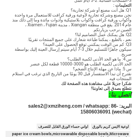
3-المنتجات السائبة: 2-5 أيام عمل
التعليمات :
Q1: هل أنت مصنع أو شركة تجارية؟
نحن مصنع وشركة تجارية لأوعية ورقية كرافت للاستعمال مرة واحدة
وأكواب ورقية كرافت وأكواب بلاستيكية وأدوات مائدة وما إلى ذلك منذ
عام 2014. يقع في منطقة Xiangan ، مدينة Xiamen ، Fujian ،
الصين.نرحب بزيارتكم.
Q2: هل يمكنك عمل التصاميم لنا؟
نعم ، بالطبع ، يمكننا طباعة شعارك على جميع المنتجات تقريبًا.
Q3: كم من الوقت يمكنني توقع الحصول على العينة؟
سيكون جاهزًا للتسليم خلال 3-7 أيام.سيتم إرسال العينة إليك بواسطة
صريح.
س 4: ما هو الحد الأدنى لكمية الطلب؟
الحد الأدنى لكمية الطلب هو 3000-10000 قطعة لكل عنصر
س 5: ماذا عن مهلة الإنتاج الضخم؟
نقترح أن تبدأ الاستفسار قبل 30 يومًا من التاريخ الذي ترغب في استلام
المنتجات فيه.
شكرا جزيلا على مشاهدة هذه الصفحة لك
نتطلع بصدق إلى تعاوننا!
اتصل بنا:
البريد: sales2@xmziheng.com / whatsapp: 86-
15806036091 (wechat)
اوعية الايس كريم بالورق
اواني حساء الورق القابل للتصرف
paper ice cream bowls,microwavable disposable bowls,Microwave