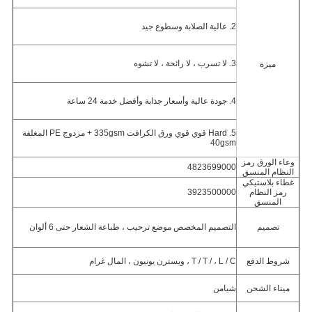
2. عالية الصلابة وسطوع جيد
3. لا تسرب ، لا رائحة ، لا تشوه
ميزة
4. جودة عالية وأسعار جذابة وأفضل خدمة 24 ساعة
5. Hard قوي قوي ورق الكرافت 335gsm + مزدوج PE المغلفة
40gsm
وعاء الورق رمز
4823699000
النظام المنسق
غطاء بلاستيكي
رمز النظام
3923500000
المنسق
تصميم
التصميم المخصص موضع ترحيب ، طباعة الشعار حتى 6 ألوان
شروط الدفع
T / T / ، L / C ، ويسترن يونيون ، المال غرام
ميناء الشحن
شيامن