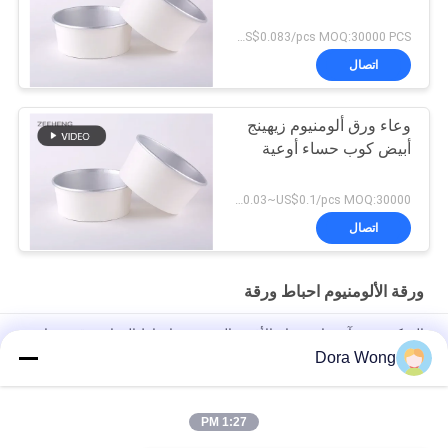
US$0.038~US$0.083/pcs MOQ:30000 PCS
اتصال
وعاء ورق ألومنيوم زيهينج
أبيض كوب حساء أوعية
US$0.03~US$0.1/pcs MOQ:30000 قطعة
اتصال
ورقة الألومنيوم احباط ورقة
الميكروويف آمنة استخدام الأغذية التي تخدم احباط الغذاء ورقة بيضاء
كرافت الحاويات
Dora Wong
الغذاء الصف قوي مقاومة النفط الوجبات الجاهزة جولة الألومنيوم احباط
وعاء وعاء مع غطاء
1:27 PM
وعاء ورق سلطة واحد مطلي بالألمنيوم 1300 مل