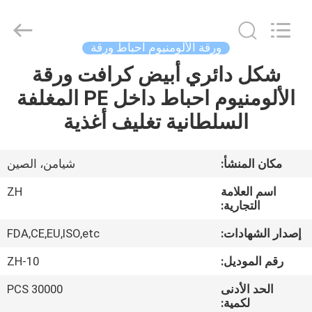
Heng
Environmental
Protection
Technology
Co.,
ورقة الألومنيوم احباط ورقة
Ltd..
All
شكل دائري أبيض كرافت ورقة
منزل،
Rights
Reserved.
الألومنيوم احباط داخل PE المغلفة
بيت
السلطانية تغليف أغذية
منتجات
مكان المنشأ:
شيامن، الصين
معلومات
اسم العلامة
ZH
عنا
التجارية:
إصدار الشهادات:
FDA,CE,EU,ISO,etc
جولة
رقم الموديل:
ZH-10
في
الحد الأدنى
30000 PCS
المعمل
لكمية: