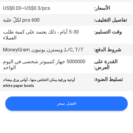
الأسعار:
US$0.03~US$0.3/pcs
مراقبة
تفاصيل التغليف:
600 pcs لكلّ علبة
الجودة
وقت التسليم:
5-30 أيام ، ذلك يعتمد على كمية طلب
العملاء
اتصل
شروط الدفع:
L/C, T/T, ويسترن يونيون, MoneyGram
بنا
القدرة على
5000000 جهاز كمبيوتر شخصى في اليوم
العرض:
الواحد
أخبار
تسليط الضوء:
,
أوعية ورقية يمكن التخلص منها ، أواني ورق بيضاء
white paper bowls
اطلب
اقتباس
افضل سعر
خريطة
الموقع