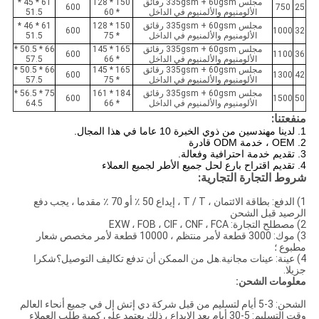
مجلس 335gsm + 60gsm رقائق
150 * 128
61 * 45 *
600
750
25
الألومنيوم والألمنيوم في الداخل
* 60
51.5
مجلس 335gsm + 60gsm رقائق
150 * 128
61 * 46 *
600
1000
32
الألومنيوم والألمنيوم في الداخل
* 75
51.5
مجلس 335gsm + 60gsm رقائق
165 * 145
66 * 50.5 *
600
1100
36
الألومنيوم والألمنيوم في الداخل
* 66
57.5
مجلس 335gsm + 60gsm رقائق
165 * 145
66 * 50.5 *
600
1300
42
الألومنيوم والألمنيوم في الداخل
* 75
57.5
مجلس 335gsm + 60gsm رقائق
184 * 161
75 * 56.5 *
600
1500
50
الألومنيوم والألمنيوم في الداخل
* 66
64.5
منفعتنا:
1. لدينا مهندسين من ذوي الخبرة 10 عاما في هذا المجال.
2. OEM ، خدمة ODM قادرة
3. تقديم خدمة احترافية وفعالة.
4. تقديم اقتراح بارع لحل جميع الأطر لجميع العملاء
شروط التجارة التجارية:
1) الدفع: بطاقة الائتمان ، T / T ، إيداع 50 ٪ أو 70 ٪ مقدما ، يجب دفع
الرصيد قبل الشحن
2) مصطلح التجارة: EXW ، FOB ، CIF ، CNF ، FCA
3) موك: 3000 قطعة لأمر منتظم ، 10000 قطعة لأمر مخصص شعار
مطبوع ؛
4) عينة: عينات مجانية.هل من الممكن أن تدفع تكاليف التوصيل؟شكرا
جزيلا.
معلومات الشحن:
الشحن: 3-5 أيام لتسليم من قبل شركة دي إتش إل في جميع أنحاء العالم
وقت التسليم: 5-30 أيام بعد الإيداع ، ذلك يعتمد على كمية طلب العملاء