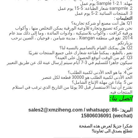
مهلة: 1.Sample 1-2 يوم عمل
2. sampmle شعار الطباعة: 5-15 يوم عمل
3. المنتجات السائبة: 2-5 يوم عمل
التعليمات :
Q1: هل أنت مصنع أو شركة تجارية؟
نحن شركة تصنيع وتجارة للأوعية الورقية يمكن التخلص منها ، وأكواب
ورقية كرافت ، وأكواب بلاستيكية ، وأدوات المائدة ، وما إلى ذلك منذ عام
2014. تقع في منطقة Xiangan ، مدينة شيامن ، فوجيان ، الصين.نرحب
بزيارتكم.
Q2: هل يمكنك القيام بالتصاميم بالنسبة لنا؟
نعم ، بالطبع ، يمكننا طباعة شعارك على جميع المنتجات تقريبًا.
Q3: كم من الوقت أتوقع الحصول على العينة؟
سيكون جاهزا للتسليم في 3-7 أيام.سيتم إرسال عينة لك عن طريق التعبير
عن.
س 4: ما هو الحد الأدنى لكمية الطلب؟
الحد الأدنى لكمية الطلب هو 30000 قطعة لكل عنصر
س 5: ماذا عن مهلة الإنتاج الشامل؟
نقترح أن تبدأ الاستفسار قبل 30 يومًا من التاريخ الذي ترغب في استلام
المنتجات فيه.
اتصل بنا:
البريد: sales2@xmziheng.com / whatsapp: 86-
15806036091 (wechat)
شكرا جزيلا لعرض هذه الصفحة
نتطلع بصدق الى تعاوننا!