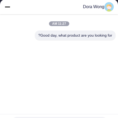
Dora Wong
مراقبة
الجودة
11:27 AM
Good day, what product are you looking for?
اتصل
بنا
أخبار
اطلب
اقتباس
خريطة
الغذاء الصف قوي مقاومة النفط الوجبات الجاهزة جولة الألومنيوم
احباط وعاء وعاء مع غطاء
الموقع