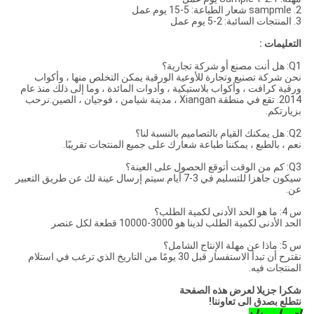
2. sampmle شعار الطباعة: 5-15 يوم عمل
3. المنتجات السائبة: 2-5 يوم عمل
التعليمات :
Q1: هل أنت مصنع أو شركة تجارية؟
نحن شركة تصنيع وتجارة للأوعية الورقية يمكن التخلص منها ، وأكواب
ورقية كرافت ، وأكواب بلاستيكية ، وأدوات المائدة ، وما إلى ذلك منذ عام
2014. تقع في منطقة Xiangan ، مدينة شيامن ، فوجيان ، الصين.نرحب
بزيارتكم.
Q2: هل يمكنك القيام بالتصاميم بالنسبة لنا؟
نعم ، بالطبع ، يمكننا طباعة شعارك على جميع المنتجات تقريبًا.
Q3: كم من الوقت أتوقع الحصول على العينة؟
سيكون جاهزا للتسليم في 3-7 أيام.سيتم إرسال عينة لك عن طريق التعبير
عن.
س 4: ما هو الحد الأدنى لكمية الطلب؟
الحد الأدنى لكمية الطلب لدينا هو 3000-10000 قطعة لكل عنصر
س 5: ماذا عن مهلة الإنتاج الشامل؟
نقترح أن تبدأ الاستفسار قبل 30 يومًا من التاريخ الذي ترغب في استلام
المنتجات فيه.
شكرا جزيلا لعرض هذه الصفحة
نتطلع بصدق الى تعاوننا!