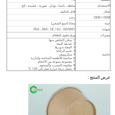
الاستخدام
سلطة ، باستا ، نودلز ، شوربة ، عصيدة ، إلخ
شعار
قابل للتكيف
OEM / ODM
رحب
عينة
مجانا (جمع الشحن)
شهادة
FDA ، SGS ، CE / EU ، ISO9001
مميزات
ورق مقوى للطعام
1. يمكن التخلص منها
2. صديقة للبيئة
3. المعاد تدويرها
4. عديم الرائحة
خاصية
5. ميكروويف
6. مناسبة للأطعمة الساخنة والباردة
7. مجموعة متنوعة من الأحجام
8. مقاومة للتسرب والشحوم
9. تحمل درجة حرارة تصل إلى 120 ℃
عرض المنتج :