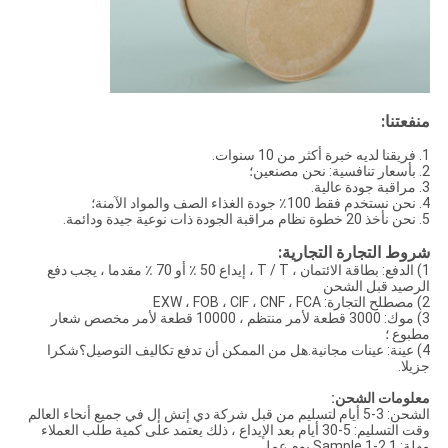
منفعتنا:
1. فريقنا لديه خبرة أكثر من 10 سنوات.
2. بأسعار تنافسية: نحن مصنعين؛
3. مراقبة جودة عالية.
4. نحن نستخدم فقط 100٪ جودة الغذاء الصف والمواد الآمنة؛
5. نحن نأخذ 20 خطوة نظام مراقبة الجودة ذات نوعية جيدة ودائمة.
شروط التجارة التجارية:
1) الدفع: بطاقة الائتمان ، T / T ، إيداع 50 ٪ أو 70 ٪ مقدما ، يجب دفع
الرصيد قبل الشحن
2) مصطلح التجارة: EXW ، FOB ، CIF ، CNF ، FCA
3) موك: 3000 قطعة لأمر منتظم ، 10000 قطعة لأمر مخصص شعار
مطبوع ؛
4) عينة: عينات مجانية.هل من الممكن أن تدفع تكاليف التوصيل؟شكرا
جزيلا.
معلومات الشحن:
الشحن: 3-5 أيام لتسليم من قبل شركة دي إتش إل في جميع أنحاء العالم
وقت التسليم: 5-30 أيام بعد الإيداع ، ذلك يعتمد على كمية طلب العملاء
مهلة: 1.Sample 1-2 يوم عمل