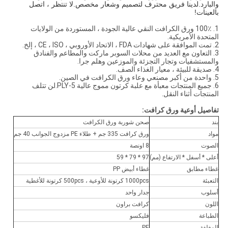
والبارد.لدينا فريق محترف لتصميم وشعار مخصص.لا تنتظر ، اتصل
بالعينات!
1. 100٪ ورق الكرافت النقي عالية الجودة ، المستوردة من الولايات
المتحدة الأمريكية.
2. تمت الموافقة على شهادات FDA ، الاتحاد الأوروبي ، CE ، ISO ، إلخ.
3. التعاون مع العديد من محلات السوبر ماركت والمطاعم والفنادق
والمستشفيات وتجار التجزئة والموزعين وهلم جرا.
4. صديقة للبيئة ، معيار الغذاء الصف.
5. واحدة من أكبر مصنعي وعاء ورق الكرافت في الصين.
6. جميع المنتجات معبأة مع علبة كرتون مموج عالية 5-PLY.لن تتلف
المنتجات أثناء النقل.
تفاصيل أوعية ورق كرافت:
بند
صحن شوربة ورق الكرافت
مواد
ورق كرافت 335 جم + طلاء PE مزدوج الجوانب 40 جم
الصوت
8 اونصة
أعلى * أسفل * الارتفاع (مم)
97 * 79 * 59
غطاء مطابق
غطاء أبيض PP
التعبئة
1000pcs كرتونة للأوعية ، 500pcs كرتونة للأغطية
أسلوب
جدار واحد
اللون
كرافت براون
الطباعة
فليكسو
المغلفة
PE