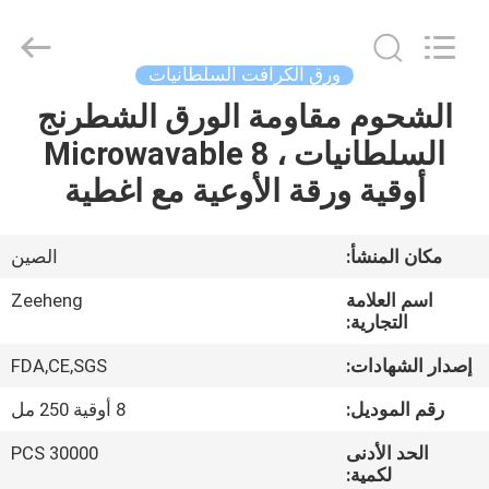
Heng
Environmental
Protection
Technology
Co.,
ورق الكرافت السلطانيات
Ltd..
All
الشحوم مقاومة الورق الشطرنج
منزل،
Rights
Reserved.
السلطانيات ، Microwavable 8
بيت
أوقية ورقة الأوعية مع اغطية
منتجات
مكان المنشأ:
الصين
معلومات
اسم العلامة
Zeeheng
عنا
التجارية:
إصدار الشهادات:
FDA,CE,SGS
جولة
رقم الموديل:
8 أوقية 250 مل
في
الحد الأدنى
30000 PCS
المعمل
لكمية: