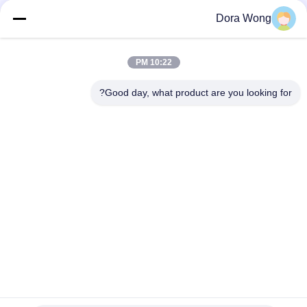
صديق للبيئة
Dora Wong
PE المغلفة 16 أوقية 500 مل مات سالاد الغذاء كرافت ورقة
السلطانيات كأس الحلوى مع غطاء
10:22 PM
42oz 1300ml شوربة مستديرة قوية يمكن التخلص منها أدوات المطبخ
مع غطاء شفاف PET
Good day, what product are you looking for?
فئات شعبية
جميع
ورق الكرافت 
وعاء ورقي مستطيل
السلطانيات
أوعية ورقية ذات طلاء 
أكواب الصوص الورقية
أحمر أسود
ورقة الألومنيوم احباط 
وعاء ورقي ذهبي
ورقة
ورقة الغذاء 
كرة رماد الورق 
السلطانيات
المستخدمة مرة واحدة