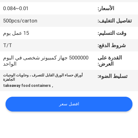
الأسعار:
0.01~0.084
مراقبة
تفاصيل التغليف:
500pcs/carton
الجودة
وقت التسليم:
15 عمل يوم
اتصل
شروط الدفع:
T/T
بنا
القدرة على
5000000 جهاز كمبيوتر شخصى في اليوم
العرض:
الواحد
أخبار
تسليط الضوء:
أوراق حساء الورق القابل للتصرف ، وحاويات الوجبات
الجاهزة
,
takeaway food containers
اطلب
اقتباس
افضل سعر
خريطة
الموقع