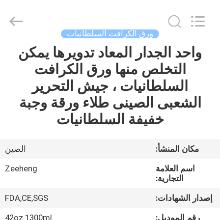
Heng
Environmental
Protection
Technology
Co.,
ورق الكرافت السلطانيات
Ltd..
All
واحد الجدار المعاد تدويرها يمكن
منزل،
Rights
Reserved.
التخلص منها ورق الكرافت
بيت
السلطانيات ، جيش التحرير
منتجات
الشعبى الصينى طلاء ورقة وجبة
خفيفة السلطانيات
معلومات
عنا
مكان المنشأ:
الصين
اسم العلامة
Zeeheng
جولة
التجارية:
في
إصدار الشهادات:
FDA,CE,SGS
المعمل
رقم الموديل:
42oz 1300ml