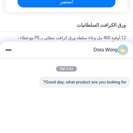
استمر
ورق الكرافت السلطانيات
12 أوقية 400 مل وعاء سلطة ورق كرافت مطلي بـ PE مع غطاء ،
صديق للبيئة
Dora Wong
PE المغلفة 16 أوقية 500 مل مات سالاد الغذاء كرافت ورقة
السلطانيات كأس الحلوى مع غطاء
3:52 PM
42oz 1300ml شوربة مستديرة قوية يمكن التخلص منها أدوات المطبخ
مع غطاء شفاف PET
Good day, what product are you looking for?
فئات شعبية
جميع
ورق الكرافت 
وعاء ورقي مستطيل
السلطانيات
أوعية ورقية ذات طلاء 
أكواب الصوص الورقية