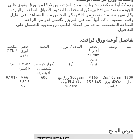
هذه 42 أوقية.صُنعت حاويات المواد الغذائية من PLA من ورق مقوى عالي
الجودة معتمد من SFI ويمكن استخدامها لتقديم الأطباق الساخنة والباردة
بكل سهولة.سماد معتمد من BPI.يمكن التخلص منها للمساعدة في تقليل
وقت التنظيف ، كما أنها آمنة في الفريزر لأقصى قدر من الراحة.
الطباعة المخصصة متاحة.من فضلك اطلب من مندوبنا للحصول على
التفاصيل.
تفاصيل أوعية ورق كرافت:
بند
وصف
بحجم
المادة / الوزن
التعبئة
حجم
مكعب
أعلى *
الورق
/ CTN
Botm *
المقوى
هايت
(مم)
(ز)
(جهاز كمبيوتر
L * W *
م³
شخصى /
H (سم)
التونسية)
1300
Dia.165mm
165 *
300gsm ورق مع
600
66 *
0.1917
مل
42Oz ورق
145 * 75
طلاء PLA واحد
50.5 *
كرافت
30gsm
57.5
عرض المنتج :