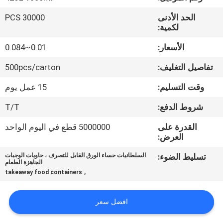
الحد الأدنى
30000 PCS
مراقبة
لكمية:
الجودة
الأسعار:
0.01~0.084
تفاصيل التغليف:
500pcs/carton
اتصل
بنا
وقت التسليم:
15 عمل يوم
شروط الدفع:
T/T
أخبار
القدرة على
5000000 قطع في اليوم الواحد
العرض:
اطلب
تسليط الضوء:
السلطانيات حساء الورق القابل للتصرف ، حاويات الوجبات
الجاهزة الطعام
اقتباس
,
takeaway food containers
خريطة
افضل سعر
الموقع