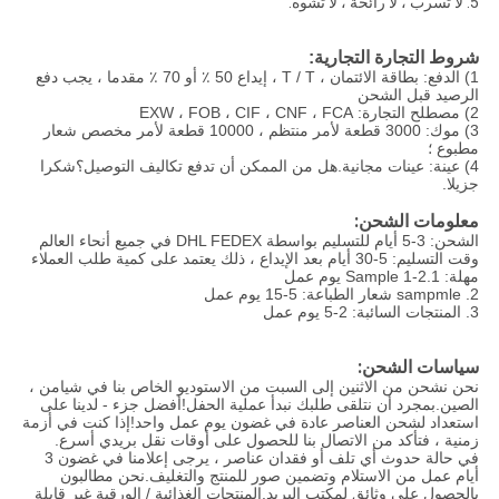
5. لا تسرب ، لا رائحة ، لا تشوه.
شروط التجارة التجارية:
1) الدفع: بطاقة الائتمان ، T / T ، إيداع 50 ٪ أو 70 ٪ مقدما ، يجب دفع
الرصيد قبل الشحن
2) مصطلح التجارة: EXW ، FOB ، CIF ، CNF ، FCA
3) موك: 3000 قطعة لأمر منتظم ، 10000 قطعة لأمر مخصص شعار
مطبوع ؛
4) عينة: عينات مجانية.هل من الممكن أن تدفع تكاليف التوصيل؟شكرا
جزيلا.
معلومات الشحن:
الشحن: 3-5 أيام للتسليم بواسطة DHL FEDEX في جميع أنحاء العالم
وقت التسليم: 5-30 أيام بعد الإيداع ، ذلك يعتمد على كمية طلب العملاء
مهلة: 1.Sample 1-2 يوم عمل
2. sampmle شعار الطباعة: 5-15 يوم عمل
3. المنتجات السائبة: 2-5 يوم عمل
سياسات الشحن:
نحن نشحن من الاثنين إلى السبت من الاستوديو الخاص بنا في شيامن ،
الصين.بمجرد أن نتلقى طلبك نبدأ عملية الحفل!أفضل جزء - لدينا على
استعداد لشحن العناصر عادة في غضون يوم عمل واحد!إذا كنت في أزمة
زمنية ، فتأكد من الاتصال بنا للحصول على أوقات نقل بريدي أسرع.
في حالة حدوث أي تلف أو فقدان عناصر ، يرجى إعلامنا في غضون 3
أيام عمل من الاستلام وتضمين صور للمنتج والتغليف.نحن مطالبون
بالحصول على وثائق لمكتب البريد.المنتجات الغذائية / الورقية غير قابلة