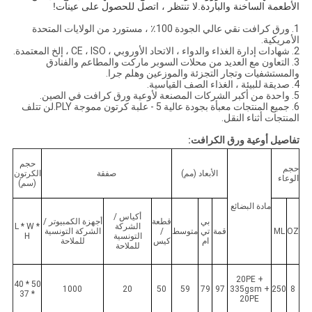
الأطعمة الساخنة والباردة.لا تنتظر ، اتصل للحصول على عينات!
1. ورق كرافت نقي عالي الجودة 100٪ ، مستورد من الولايات المتحدة
الأمريكية.
2. شهادات إدارة الغذاء والدواء ، الاتحاد الأوروبي ، CE ، ISO ، إلخ المعتمدة.
3. التعاون مع العديد من محلات السوبر ماركت والمطاعم والفنادق
والمستشفيات وتجار التجزئة والموزعين وهلم جرا.
4. صديقة للبيئة ، الغذاء الصف القياسية.
5. واحدة من أكبر الشركات المصنعة لأوعية ورق كرافت في الصين.
6. جميع المنتجات معبأة بجودة عالية 5 - علبة كرتون مموجة PLY.لن تتلف
المنتجات أثناء النقل.
تفاصيل أوعية ورق الكرافت:
حجم
حجم
الأبعاد (مم)
صفقة
الكرتون
الوعاء
(سم)
مادة البضائع
أكياس /
بي
قطعة
أجهزة الكمبيوتر /
الشركة
L * W *
OZ
ML
قمة
تي
متوسط
/
الشركة التونسية
التونسية
H
ام
كيس
للملاحة
للملاحة
20PE +
50 * 40
1000
20
50
59
79
97
335gsm +
250
8
* 37
20PE