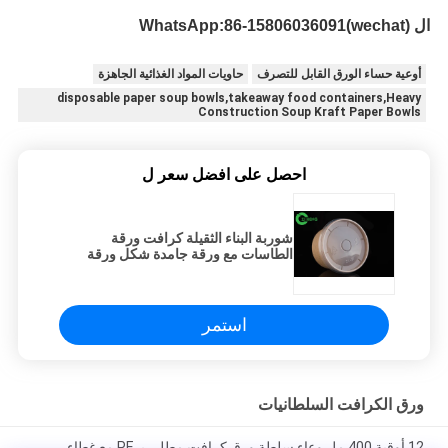
15806036091
ال WhatsApp:
(wechat)
86-
أوعية حساء الورق القابل للتصرف
حاويات المواد الغذائية الجاهزة
disposable paper soup bowls,takeaway food containers,Heavy
Construction Soup Kraft Paper Bowls
احصل على افضل سعر ل
شوربة البناء الثقيلة كرافت ورقة
الطاسات مع ورقة جامدة شكل ورقة
مستديرة
استمر
ورق الكرافت السلطانيات
12 أوقية 400 مل وعاء سلطة ورق كرافت مطلي بـ PE مع غطاء ،