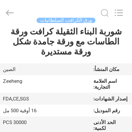
Heng
Environmental
Protection
Technology
Co.,
ورق الكرافت السلطانيات
Ltd..
All
شوربة البناء الثقيلة كرافت ورقة
منزل،
Rights
Reserved.
الطاسات مع ورقة جامدة شكل
بيت
ورقة مستديرة
منتجات
مكان المنشأ:
الصين
معلومات
اسم العلامة
Zeeheng
عنا
التجارية:
إصدار الشهادات:
FDA,CE,SGS
جولة
رقم الموديل:
16 أوقية 500 مل
في
الحد الأدنى
30000 PCS
المعمل
لكمية: