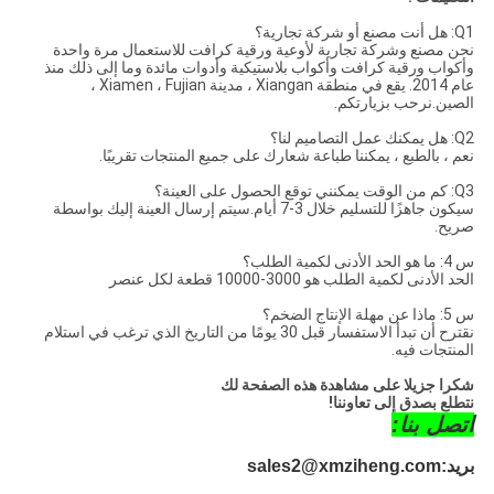
Q1: هل أنت مصنع أو شركة تجارية؟
نحن مصنع وشركة تجارية لأوعية ورقية كرافت للاستعمال مرة واحدة
وأكواب ورقية كرافت وأكواب بلاستيكية وأدوات مائدة وما إلى ذلك منذ
عام 2014. يقع في منطقة Xiangan ، مدينة Xiamen ، Fujian ،
الصين.نرحب بزيارتكم.
Q2: هل يمكنك عمل التصاميم لنا؟
نعم ، بالطبع ، يمكننا طباعة شعارك على جميع المنتجات تقريبًا.
Q3: كم من الوقت يمكنني توقع الحصول على العينة؟
سيكون جاهزًا للتسليم خلال 3-7 أيام.سيتم إرسال العينة إليك بواسطة
صريح.
س 4: ما هو الحد الأدنى لكمية الطلب؟
الحد الأدنى لكمية الطلب هو 3000-10000 قطعة لكل عنصر
س 5: ماذا عن مهلة الإنتاج الضخم؟
نقترح أن تبدأ الاستفسار قبل 30 يومًا من التاريخ الذي ترغب في استلام
المنتجات فيه.
شكرا جزيلا على مشاهدة هذه الصفحة لك
نتطلع بصدق إلى تعاوننا!
اتصل بنا:
sales2@xmziheng.com
بريد: