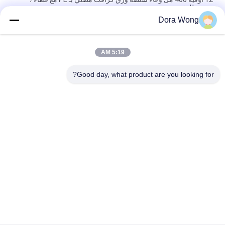
صديق للبيئة
Dora Wong
PE المغلفة 16 أوقية 500 مل مات سالاد الغذاء كرافت ورقة
السلطانيات كأس الحلوى مع غطاء
5:19 AM
42oz 1300ml شوربة مستديرة قوية يمكن التخلص منها أدوات المطبخ
مع غطاء شفاف PET
Good day, what product are you looking for?
فئات شعبية
جميع
ورق الكرافت 
وعاء ورقي مستطيل
السلطانيات
أوعية ورقية ذات طلاء 
أكواب الصوص الورقية
أحمر أسود
ورقة الألومنيوم احباط 
وعاء ورقي ذهبي
ورقة
ورقة الغذاء 
كرة رماد الورق 
السلطانيات
المستخدمة مرة واحدة