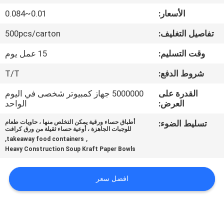
الأسعار:
0.01~0.084
مراقبة
تفاصيل التغليف:
500pcs/carton
الجودة
وقت التسليم:
15 عمل يوم
اتصل
شروط الدفع:
T/T
بنا
القدرة على
5000000 جهاز كمبيوتر شخصى في اليوم
العرض:
الواحد
أخبار
تسليط الضوء:
أطباق حساء ورقية يمكن التخلص منها ، حاويات طعام
للوجبات الجاهزة ، أوعية حساء ثقيلة من ورق كرافت
,
,
takeaway food containers
Heavy Construction Soup Kraft Paper Bowls
اطلب
اقتباس
افضل سعر
خريطة
الموقع