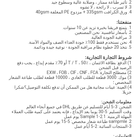
2. تأثير طباعة ممتاز ، وصلابة عالية وسطوع جيد
3. لا تسرب ، لا رائحة ، لا تشوه
4. ورق الكرافت 335gsm + مزدوج PE المغلفة 40gsm
منفعتنا:
1. يتمتع فريقنا بخبرة تزيد عن 10 سنوات.
2. بأسعار تنافسية: نحن المصنعين.
3. مراقبة الجودة العالية.
4. نحن نستخدم فقط 100٪ جودة الغذاء الصف والمواد الآمنة.
5. نتخذ 20 خطوة نظام مراقبة الجودة - نوعية جيدة ودائمة.
شروط التجارة التجارية:
1) الدفع: بطاقة الائتمان ، T / T ، 50٪ أو 70٪ مقدم إيداع ، يجب دفع
الرصيد قبل الشحن
2) مصطلح التجارة: EXW ، FOB ، CIF ، CNF ، FCA
3) موك: 3000 قطعة للطلب العادي ، 10000 قطعة لطلب طباعة الشعار
المخصص ؛
4) العينة: عينات مجانية.هل من الممكن أن تدفع تكلفة التوصيل؟شكرا
جزيلا.
معلومات الشحن:
الشحن: 3-5 أيام للتسليم عن طريق DHL في جميع أنحاء العالم
وقت التسليم: 5-30 يوما بعد الإيداع ، فإنه يعتمد على كمية طلب العملاء
المهلة الزمنية: 1.Sample 1-2 يوم عمل
2. sampmle طباعة شعار مخصص: 5-15 يوم عمل
3-المنتجات السائبة: 2-5 أيام عمل
التعليمات :