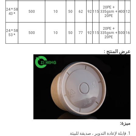
20PE +
58 * 24
500
10
50
62
92
115
335gsm +
400
12
* 43
20PE
20PE +
58 * 24
500
10
50
77
92
115
335gsm +
500
16
* 53
20PE
عرض المنتج :
ميزة:
1. قابلة لإعادة التدوير ، صديقة للبيئة