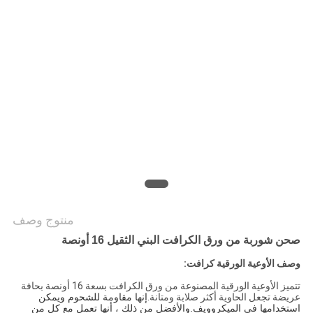
سياسة
الخصوصية
منتوج وصف
صحن شوربة من ورق الكرافت البني الثقيل 16 أونصة
وصف الأوعية الورقية كرافت:
تتميز الأوعية الورقية المصنوعة من ورق الكرافت بسعة 16 أونصة بحافة
عريضة تجعل الحاوية أكثر صلابة ومتانة.
إنها مقاومة للشحوم ويمكن
استخدامها في الميكروويف.والأفضل من ذلك ، أنها تعمل مع كل من