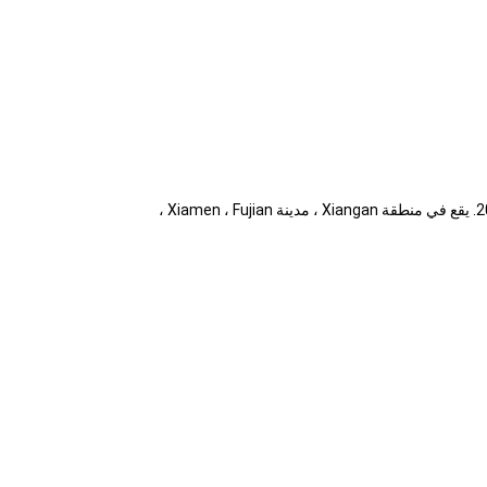
نحن مصنع وشركة تجارية لأوعية ورقية كرافت للاستعمال مرة واحدة وأكواب ورقية كرافت وأكواب بلاستيكية وأدوات مائدة وما إلى ذلك منذ عام 2014. يقع في منطقة Xiangan ، مدينة Xiamen ، Fujian ،