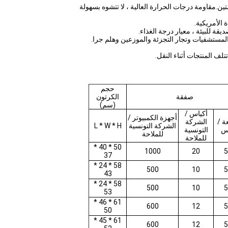
حجم
صفقة
الكرتون
(سم)
أكياس /
أجهزة الكمبيوتر /
ة /
الشركة
الشركة التونسية
L * W * H
س
التونسية
للملاحة
للملاحة
50 * 40 *
1000
20
5
37
58 * 24 *
500
10
5
43
58 * 24 *
500
10
5
53
61 * 46 *
600
12
5
50
61 * 45 *
600
12
5