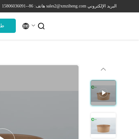
البريد الإلكتروني sales2@xmziheng.com
هاتف: 86--15806036091


طل