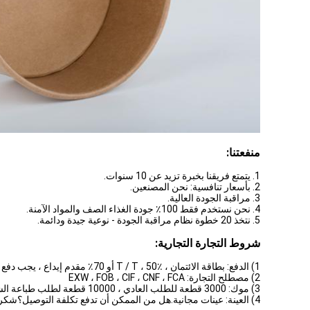
منفعتنا:
1. يتمتع فريقنا بخبرة تزيد عن 10 سنوات.
2. بأسعار تنافسية: نحن المصنعين.
3. مراقبة الجودة العالية.
4. نحن نستخدم فقط 100٪ جودة الغذاء الصف والمواد الآمنة.
5. نتخذ 20 خطوة نظام مراقبة الجودة - نوعية جيدة ودائمة.
شروط التجارة التجارية:
1) الدفع: بطاقة الائتمان ، T / T ، 50٪ أو 70٪ مقدم إيداع ، يجب دفع الرصيد قبل الشحن
2) مصطلح التجارة: EXW ، FOB ، CIF ، CNF ، FCA
3) موك: 3000 قطعة للطلب العادي ، 10000 قطعة لطلب طباعة الشعار المخصص ؛
4) العينة: عينات مجانية.هل من الممكن أن تدفع تكلفة التوصيل؟شكرا جزيلا.