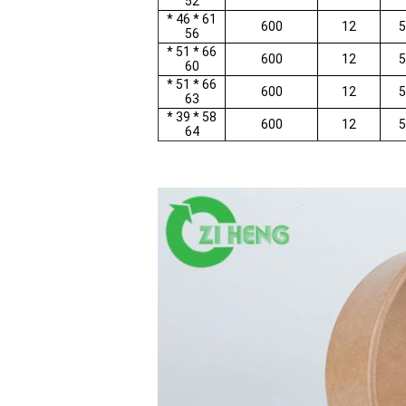
52
61 * 46 *
600
12
5
56
66 * 51 *
600
12
5
60
66 * 51 *
600
12
5
63
58 * 39 *
600
12
5
64