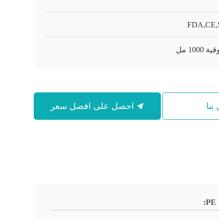
FDA,CE,
بنا
احصل على افضل سعر
PE: