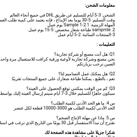
معلومات الشحن:
الشحن: 3-5 أيام للتسليم عن طريق DHL في جميع أنحاء العالم
وقت التسليم: 5-30 يوما بعد الإيداع ، فإنه يعتمد على كمية طلب العملاء
المهلة الزمنية: 1.Sample 1-2 يوم عمل
2. sampmle طباعة شعار مخصص: 5-15 يوم عمل
3-المنتجات السائبة: 2-5 أيام عمل
التعليمات :
Q1: هل أنت مصنع أو شركة تجارية؟
الصين.نرحب بزيارتكم.
Q2: هل يمكنك عمل التصاميم لنا؟
نعم ، بالطبع ، يمكننا طباعة شعارك على جميع المنتجات تقريبًا.
Q3: كم من الوقت يمكنني توقع الحصول على العينة؟
سيكون جاهزًا للتسليم خلال 3-7 أيام.سيتم إرسال العينة إليك بواسطة صريح.
س 4: ما هو الحد الأدنى لكمية الطلب؟
الحد الأدنى لكمية الطلب هو 3000-10000 قطعة لكل عنصر
س 5: ماذا عن مهلة الإنتاج الضخم؟
نقترح أن تبدأ الاستفسار قبل 30 يومًا من التاريخ الذي ترغب في استلام المنتجات فيه.
شكرا جزيلا على مشاهدة هذه الصفحة لك