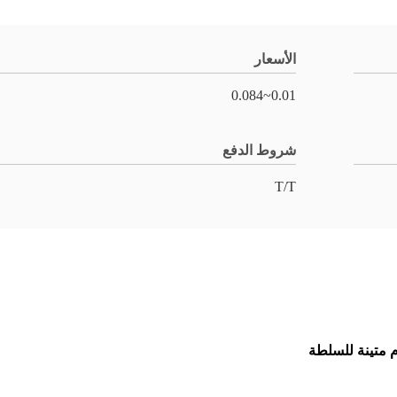
الأسعار
0.01~0.084
شروط الدفع
T/T