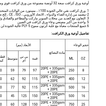
أوعية ورق كرافت سعة 32 أونصة مصنوعة من ورق كرافت قوي ومتين.مقاومة درجات الحرارة العالية ، لا تتشوه بسهولة
1. ورق كرافت نقي عالي الجودة 100٪ ، مستورد من الولايات المتحدة الأمريكية.
2-معتمد من إدارة الغذاء والدواء ، الاتحاد الأوروبي ، CE ، ISO ، إلخ.صديقة للبيئة ، معيار درجة الغذاء.
3. التعاون مع العديد من محلات السوبر ماركت والمطاعم والفنادق والمستشفيات وتجار التجزئة والموزعين وهلم جرا.
5. واحدة من أكبر مصنعي وعاء ورق كرافت في الصين.
6.جميع المنتجات معبأة مع علبة كرتون مموج 5-PLY عالية الجودة.لن تتلف المنتجات أثناء النقل.
تفاصيل أوعية ورق الكرافت:
حجم الوعاء
الأبعاد (مم)
مادة البضائع
بي تي
قطع
OZ
ML
قمة
متوسط
ام
كي
20PE + 335gsm
0
59
79
97
250
8
+ 20PE
20PE + 335gsm
0
62
92
115
400
12
+ 20PE
20PE + 335gsm
0
77
92
115
500
16
+ 20PE
20PE + 335gsm
0
45
125
150
500
16
+ 20PE
20PE + 335gsm
0
60
128
150
750
25