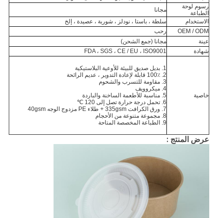
رسوم لوحة
مجانا
الطباعة
الاستخدام
سلطة ، باستا ، نودلز ، شوربة ، عصيدة ، إلخ
OEM / ODM
رحب
عينة
مجانا (جمع الشحن)
شهادة
FDA ، SGS ، CE / EU ، ISO9001
1. بديل صديق للبيئة للأوعية البلاستيكية
2. 100٪ قابلة لإعادة التدوير ، عديم الرائحة
3. مقاومة للتسرب والشحوم
4. ميكروويف
خاصية
5. مناسبة للأطعمة الساخنة والباردة
6. تحمل درجة حرارة تصل إلى 120 ℃
7. ورق الكرافت 335gsm + طلاء PE مزدوج الوجه 40gsm
8. مجموعة متنوعة من الأحجام
9. الطباعة المخصصة المتاحة
عرض المنتج :