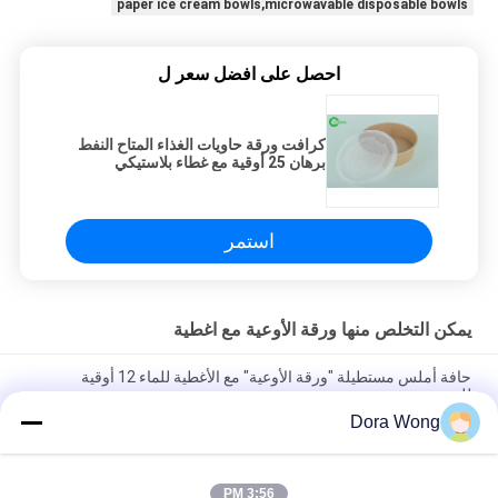
paper ice cream bowls,microwavable disposable bowls
احصل على افضل سعر ل
كرافت ورقة حاويات الغذاء المتاح النفط
برهان 25 أوقية مع غطاء بلاستيكي
استمر
يمكن التخلص منها ورقة الأوعية مع اغطية
حافة أملس مستطيلة "ورقة الأوعية" مع الأغطية للماء 12 أوقية
للشوربة
Dora Wong
قابل للتفسّخ حيويّا مستهلكون ورقة bowls مع أغطية ماء 1100 ML
لسلطة
3:56 PM