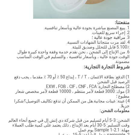
منفعتنا:
1. يبيع المصنع مباشرة بجودة عالية وبأسعار تنافسية.
2. إجراء سريع للعينات.
3.
مراقبة جودة عالية ؛
4. لقد مرت منتجاتنا الشهادات النسبية.
5.100٪ قابل للتحلل وصديق للبيئة.
6. من الإنتاج إلى الشحن ، نحن نقدم خدمة وقفة واحدة كبيرة طوال
الوقت.جودة عالية ، وبأسعار تنافسية ، والتسليم في الوقت المناسب
مضمونة.
شروط التجارة التجارية:
1) الدفع: بطاقة الائتمان ، T / T ، إيداع 50 ٪ أو 70 ٪ مقدما ، يجب دفع
الرصيد قبل الشحن
2) مصطلح التجارة: EXW ، FOB ، CIF ، CNF ، FCA
3) موك: 3000 قطعة لأمر منتظم ، 10000 قطعة لأمر مخصص شعار
مطبوع ؛
4) عينة: عينات مجانية.هل من الممكن أن تدفع تكاليف التوصيل؟شكرا
جزيلا.
معلومات الشحن:
الشحن: 3-5 أيام لتسليم من قبل شركة دي إتش إل في جميع أنحاء العالم
وقت التسليم: 5-30 أيام بعد الإيداع ، ذلك يعتمد على كمية طلب العملاء
مهلة: 1.Sample 1-2 يوم عمل
2. sampmle شعار الطباعة: 5-15 يوم عمل