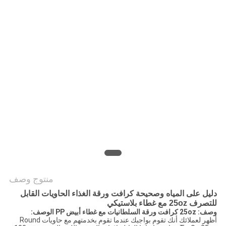
سياسة
الخصوصية
منتوج وصف
دليل على المياه وصحيحة كرافت ورقة الغذاء الحاويات القابل
للتصرف 25oz مع غطاء بلاستيكي
وصف: 25oz كرافت ورقة السلطانيات مع غطاء أبيض PP الوصف:
أظهر لعملائك أنك تقوم بواجبك عندما تقوم بخدمتهم مع حاويات Round