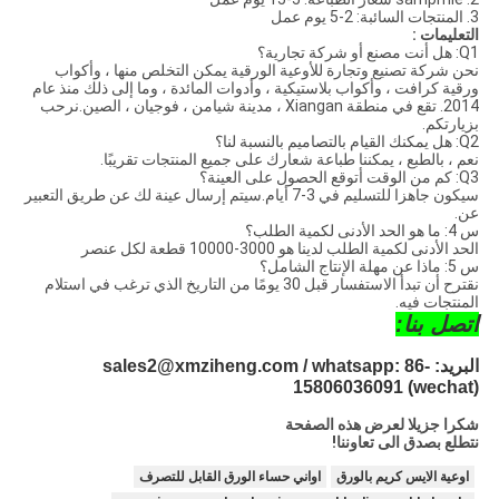
3. المنتجات السائبة: 2-5 يوم عمل
التعليمات :
Q1: هل أنت مصنع أو شركة تجارية؟
نحن شركة تصنيع وتجارة للأوعية الورقية يمكن التخلص منها ، وأكواب
ورقية كرافت ، وأكواب بلاستيكية ، وأدوات المائدة ، وما إلى ذلك منذ عام
2014. تقع في منطقة Xiangan ، مدينة شيامن ، فوجيان ، الصين.نرحب
بزيارتكم.
Q2: هل يمكنك القيام بالتصاميم بالنسبة لنا؟
نعم ، بالطبع ، يمكننا طباعة شعارك على جميع المنتجات تقريبًا.
Q3: كم من الوقت أتوقع الحصول على العينة؟
سيكون جاهزا للتسليم في 3-7 أيام.سيتم إرسال عينة لك عن طريق التعبير
عن.
س 4: ما هو الحد الأدنى لكمية الطلب؟
الحد الأدنى لكمية الطلب لدينا هو 3000-10000 قطعة لكل عنصر
س 5: ماذا عن مهلة الإنتاج الشامل؟
نقترح أن تبدأ الاستفسار قبل 30 يومًا من التاريخ الذي ترغب في استلام
المنتجات فيه.
اتصل بنا:
البريد: sales2@xmziheng.com / whatsapp: 86-
15806036091 (wechat)
شكرا جزيلا لعرض هذه الصفحة
نتطلع بصدق الى تعاوننا!
اوعية الايس كريم بالورق
اواني حساء الورق القابل للتصرف