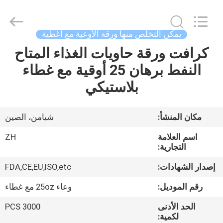
Heng
Environmental
Protection
Technology
Co.,
يمكن التخلص منها ورقة الأوعية مع اغطية
Ltd..
All
كرافت ورقة حاويات الغذاء المتاح
منزل،
Rights
Reserved.
النفط برهان 25 أوقية مع غطاء
بيت
بلاستيكي
منتجات
مكان المنشأ:
شيامن، الصين
معلومات
اسم العلامة
ZH
عنا
التجارية:
إصدار الشهادات:
FDA,CE,EU,ISO,etc
جولة
رقم الموديل:
وعاء 25oz مع غطاء
في
الحد الأدنى
3000 PCS
المعمل
لكمية: