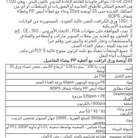
To-Go 25oz.تتوافر حاوياتنا القابلة لإعادة التدوير باللون البني ، وهي 100٪
هي الحجم المثالي للأطباق الجانبية أو الشوربات أو السلطات أو أي من
أصنافك اللذيذة حتى 25 أونصة.25oz وعاء مع غطاء أبيض PP وغطاء
شفاف BOPS.
1. 100٪ ورق الكرافت النقي عالية الجودة ، المستوردة من الولايات
المتحدة الأمريكية.
2. تمت الموافقة على شهادات FDA ، الاتحاد الأوروبي ، CE ، ISO ، إلخ.
3. التعاون مع العديد من محلات السوبر ماركت والمطاعم والفنادق
والمستشفيات وتجار التجزئة والموزعين وهلم جرا.
4. صديقة للبيئة ، معيار الغذاء الصف.
5. جميع المنتجات معبأة مع علبة كرتون مموج عالية 5-PLY.لن تتلف
المنتجات أثناء النقل.
25 أونصة ورق كرافت مع أغطية PP بيضاء التفاصيل:
توب ديا 150 * بيتم ديا 128 * إرتفاع 60 مم ، صحن حساء ورق 25
البعد
أونصة
حجم الكامل
750 مل
مواد
PE مزدوجة الوجهين 40gsm ورقة الغذاء الصف
غطاء مطابق
غطاء أبيض PP وغطاء شفاف BOPS
Grammage
335gsm + PE مزدوج
الورق
صفقة
600pcs / بالكرتون
حجم وعاء
61 * 45 * 52 سم
الكرتون
3000pcs للسلع الفورية ، 10000 جهاز كمبيوتر شخصي لترتيب
موك
مخصص
ميناء شيامن ، السفينة بواسطة سفينة LCL أو حاوية FCL 20GP أو
حمولة الميناء
40HQ
طباعة مخصصة
طباعة فليكسو بالحبر المائي ، حتى 6 ألوان