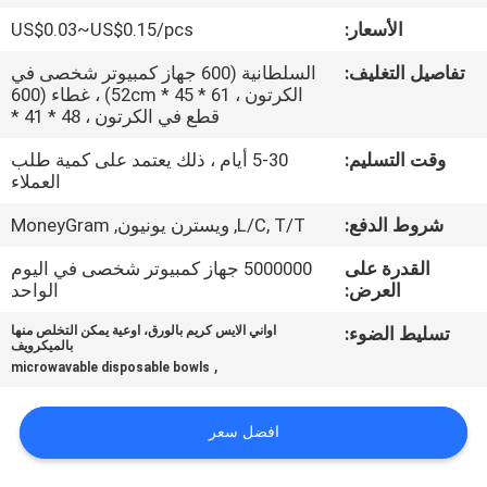
الأسعار:
US$0.03~US$0.15/pcs
مراقبة
تفاصيل التغليف:
السلطانية (600 جهاز كمبيوتر شخصى في
الجودة
الكرتون ، 61 * 45 * 52cm) ، غطاء (600
قطع في الكرتون ، 48 * 41 *
اتصل
وقت التسليم:
5-30 أيام ، ذلك يعتمد على كمية طلب
العملاء
بنا
شروط الدفع:
L/C, T/T, ويسترن يونيون, MoneyGram
أخبار
القدرة على
5000000 جهاز كمبيوتر شخصى في اليوم
العرض:
الواحد
اطلب
تسليط الضوء:
اواني الايس كريم بالورق، اوعية يمكن التخلص منها
بالميكرويف
,
اقتباس
microwavable disposable bowls
افضل سعر
خريطة
الموقع