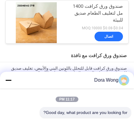
صندوق ورق كرافت 1400
مل لتغليف الطعام صديق
للبيئة
$0.04-$0.08 MOQ:10000
اتصال
صندوق ورق كرافت مع نافذة
صندوق ورق كرافت قابل للتحلل باللونين البني والأبيض، تغليف صديق
للبيئة لاستراتيجيات التعبئة والتغليف المستدامة للأعمال
Dora Wong
صندوق ورق كرافت ورقي صالح للأكل، تغليف، لمسة نهائية غير لامعة،
خيار تغليف صديق للبيئة لمختلف الصناعات
11:17 PM
أوعية نودلز كرافت صديقة للبيئة قابلة لإعادة التدوير، بنية وبيضاء، 16
أونصة/26 أونصة/32 أونصة
Good day, what product are you looking for?
فئات شعبية
جميع