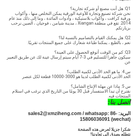
Q1: هل أنت مصنع أو شركة تجارية؟
نحن شركة تصنيع وتجارة للأوعية الورقية يمكن التخلص منها ، وأكواب
ورقية كرافت ، وأكواب بلاستيكية ، وأدوات المائدة ، وما إلى ذلك منذ عام
2014. تقع في منطقة Xiangan ، مدينة شيامن ، فوجيان ، الصين.نرحب
بزيارتكم.
Q2: هل يمكنك القيام بالتصاميم بالنسبة لنا؟
نعم ، بالطبع ، يمكننا طباعة شعارك على جميع المنتجات تقريبًا.
Q3: كم من الوقت أتوقع الحصول على العينة؟
سيكون جاهزا للتسليم في 3-7 أيام.سيتم إرسال عينة لك عن طريق التعبير
عن.
س 4: ما هو الحد الأدنى لكمية الطلب؟
الحد الأدنى لكمية الطلب لدينا هو 3000-10000 قطعة لكل عنصر
س 5: ماذا عن مهلة الإنتاج الشامل؟
نقترح أن تبدأ الاستفسار قبل 30 يومًا من التاريخ الذي ترغب في استلام
المنتجات فيه.
اتصل بنا:
البريد: sales2@xmziheng.com / whatsapp: 86-
15806036091 (wechat)
شكرا جزيلا لعرض هذه الصفحة
نتطلع بصدق الى تعاوننا!