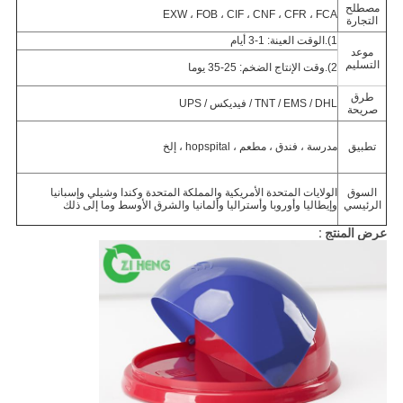
مصطلح
EXW ، FOB ، CIF ، CNF ، CFR ، FCA
التجارة
1).الوقت العينة: 1-3 أيام
موعد
التسليم
2).وقت الإنتاج الضخم: 25-35 يوما
طرق
TNT / EMS / DHL / فيديكس / UPS
صريحة
تطبيق
مدرسة ، فندق ، مطعم ، hopspital ، إلخ
السوق
الولايات المتحدة الأمريكية والمملكة المتحدة وكندا وشيلي وإسبانيا
الرئيسي
وإيطاليا وأوروبا وأستراليا وألمانيا والشرق الأوسط وما إلى ذلك
عرض المنتج :