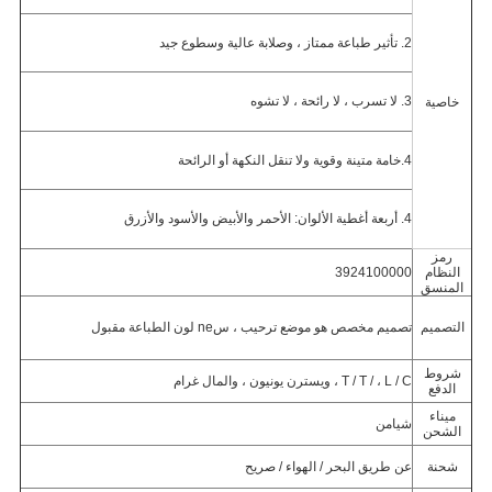
2. تأثير طباعة ممتاز ، وصلابة عالية وسطوع جيد
3. لا تسرب ، لا رائحة ، لا تشوه
خاصية
4.
خامة متينة وقوية ولا تنقل النكهة أو الرائحة
4. أربعة أغطية الألوان: الأحمر والأبيض والأسود والأزرق
رمز
النظام
3924100000
المنسق
التصميم
تصميم مخصص هو موضع ترحيب ، س
ne لون الطباعة مقبول
شروط
T / T / ، L / C ، ويسترن يونيون ، والمال غرام
الدفع
ميناء
شيامن
الشحن
شحنة
عن طريق البحر / الهواء / صريح