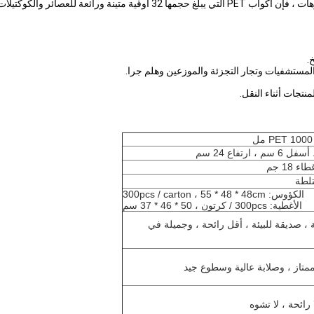
بالنسبة للأحداث غير الرسمية ، ووجبات الإفطار والغداء والغداء والنزهات ، فإن 
تلطة
الكؤوس: 300pcs / carton ، 55 * 48 * 48cm
الأغطية: 300pcs / كرتون ، 50 * 46 * 37 سم
ة ، صديقة للبيئة ، أقل رائحة ، وجميلة في