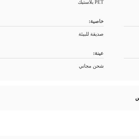
PET بلاستيك
خاصية:
صديقة للبيئة
عينة:
شحن مجاني
س