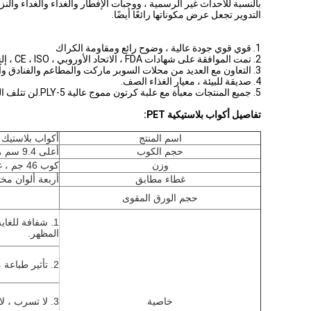
التدوير تجعل عرض مكوناتها رائعًا أيضًا.
1. قوي قوي جودة عالية ، وضوح رائع ومقاومة الكراك
2. تمت الموافقة على شهادات FDA ، الاتحاد الأوروبي ، CE ، ISO ، إلخ.
3. التعاون مع العديد من محلات السوبر ماركت والمطاعم والفنادق والمستشفيات وتجار التجزئة والموزعين وهلم جرا.
4. صديقة للبيئة ، معيار الغذاء الصف.
5. جميع المنتجات معبأة مع علبة كرتون مموج عالية 5-PLY.لن تتلف المنتجات أثناء النقل.
تفاصيل أكواب بلاستيكية PET:
اسم المنتج
أكواب بلاستيك PET 1000 مل
حجم الكوب
أعلى 9.4 سم ، أسفل 6 سم ، ارتفاع 24 سم
وزن
كوب 46 جم ، غطاء 18 جم
غطاء مطابق
أربعة ألوان مخ
حجم الورق المقوى
1. شفافة للغاي
المظهر.
2. تأثير طباعة ممتاز ، وصلابة عالية وسطوع جيد
خاصية
3. لا تسرب ، لا رائحة ، لا تشوه