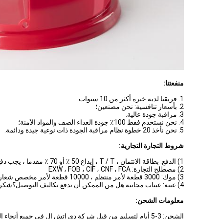
منفعتنا:
1. فريقنا لديه خبرة أكثر من 10 سنوات.
2. بأسعار تنافسية: نحن مصنعين؛
3. مراقبة جودة عالية.
4. نحن نستخدم فقط 100٪ جودة الغذاء الصف والمواد الآمنة؛
5. نحن نأخذ 20 خطوة نظام مراقبة الجودة ذات نوعية جيدة ودائمة.
شروط التجارة التجارية:
1) الدفع: بطاقة الائتمان ، T / T ، إيداع 50 ٪ أو 70 ٪ مقدما ، يجب دفع الرصيد قبل الشحن
2) مصطلح التجارة: EXW ، FOB ، CIF ، CNF ، FCA
3) موك: 3000 قطعة لأمر منتظم ، 10000 قطعة لأمر مخصص شعار مطبوع ؛
4) عينة: عينات مجانية.هل من الممكن أن تدفع تكاليف التوصيل؟شكرا جزيلا.
معلومات الشحن:
الشحن: 3-5 أيام لتسليم من قبل شركة دي إتش إل في جميع أنحاء العالم