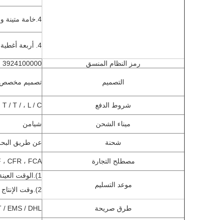
4.
خامة متينة وق
4. أربعة أغطية الألوان: الأحمر والأبيض والأسود والأزرق
رمز النظام المنسق
3924100000
التصميم
تصميم مخصص ه
شروط الدفع
T / T / ، L / C ، ويسترن يونيون ، والمال غرام
ميناء الشحن
شيامن
شحنة
عن طريق البحر 
مصطلح التجارة
 ، CFR ، FCA
1).الوقت العينة: 1-3 أيام
موعد التسليم
2).وقت الإنتاج الضخم: 25-35 يوما
طرق صريحة
TNT / EMS / DHL / فيديكس