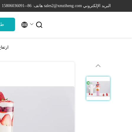
البريد الإلكتروني sales2@xmziheng.com
هاتف: 86--15806036091


طل
ارتفا