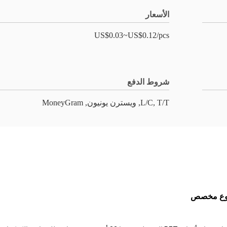
الأسعار
US$0.03~US$0.12/pcs
شروط الدفع
L/C, T/T, ويسترن يونيون, MoneyGram
طبوع مخصص