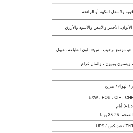
وية ولا تنقل النكهة أو الرائحة
و موضع ترحيب ، س
ne لون الطباعة مقبول
/ الهواء / صريح
EXW ، FOB ، CIF ، CNF
 / UPS