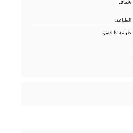
شفاف
الطباعة:
طباعة فليكسو