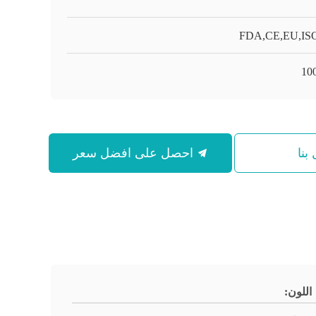
FDA,CE,EU,ISO
10
بنا
احصل على افضل سعر
اللون: