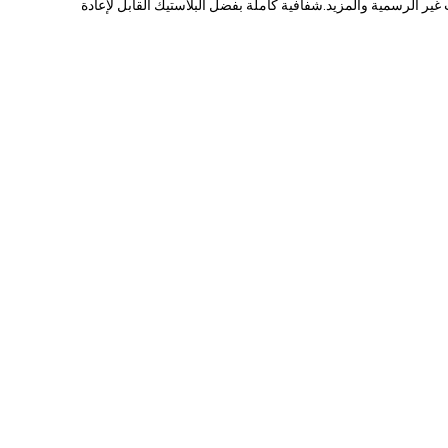
أكواب PET التي يبلغ حجمها 32 أوقية متينة ورائعة للعصائر والكوكتيلات غير الرسمية والمزيد.شفافية كاملة بفضل البلاستيك القابل لإعادة