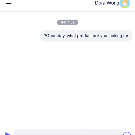
Dora Wong
يمكن التخلص منها 8 أوقية كرافت ورقة الكؤوس ، مخصص الكؤوس
ورقة مطبوعة مع ورقة الغلاف
7:51 AM
مخصص مطبوعة كؤوس القهوة 16 أوقية مع اغطية طلاء PE مزدوجة
مانعة للتسرب
Good day, what product are you looking for?
فئات شعبية
جميع
ورق الكرافت 
وعاء ورقي مستطيل
السلطانيات
أوعية ورقية ذات طلاء 
أكواب الصوص الورقية
أحمر أسود
ورقة الألومنيوم احباط 
وعاء ورقي ذهبي
ورقة
ورقة الغذاء 
كرة رماد الورق 
السلطانيات
المستخدمة مرة واحدة