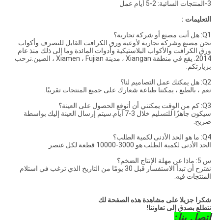
3-المنتجات السائبة: 2-5 أيام عمل
التعليمات :
Q1: هل أنت مصنع أو شركة تجارية؟
نحن مصنع وشركة تجارية لأوعية ورق الكرافت القابل للتصرف وأكواب
ورق الكرافت والأكواب البلاستيكية وأدوات المائدة وما إلى ذلك منذ عام
2014. يقع في منطقة Xiangan ، مدينة Xiamen ، Fujian ، الصين.نرحب
بزيارتكم.
Q2: هل يمكنك عمل التصاميم لنا؟
نعم ، بالطبع ، يمكننا طباعة شعارك على جميع المنتجات تقريبًا.
Q3: كم من الوقت يمكنني أن أتوقع الحصول على العينة؟
سيكون جاهزًا للتسليم خلال 3-7 أيام.سيتم إرسال العينة إليك بواسطة
صريح.
Q4: ما هو الحد الأدنى لكمية الطلب؟
الحد الأدنى لكمية الطلب هو 3000-10000 قطعة لكل عنصر
س 5: ماذا عن مهلة الإنتاج الضخم؟
نقترح أن تبدأ الاستفسار قبل 30 يومًا من التاريخ الذي ترغب في استلام
المنتجات فيه.
شكرا جزيلا على مشاهدة هذه الصفحة لك
نتطلع بصدق إلى تعاوننا!
اتصل بنا: