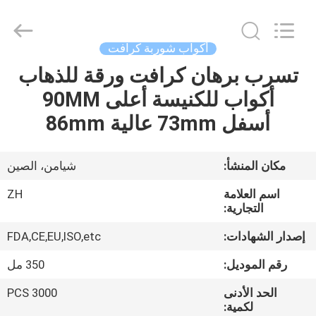
Heng
Environmental
Protection
Technology
Co.,
أكواب شوربة كرافت
Ltd..
All
تسرب برهان كرافت ورقة للذهاب
منزل،
Rights
Reserved.
أكواب للكنيسة أعلى 90MM
بيت
أسفل 73mm عالية 86mm
منتجات
مكان المنشأ:
شيامن، الصين
معلومات
اسم العلامة
ZH
عنا
التجارية:
إصدار الشهادات:
FDA,CE,EU,ISO,etc
جولة
رقم الموديل:
350 مل
في
الحد الأدنى
3000 PCS
المعمل
لكمية: