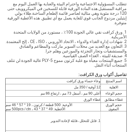
تتطلب المسؤولية الاجتماعية واحترام البيئة والعناية بها العمل اليوم مع
مراقبة المستقبل.هذه المادة الورقية قابلة للتسخين في الميكروويف حتى
120 درجة مئوية وهي مثالية لعناصر قائمة الطعام الساخنة.طلاء بولي
إيثيلين مزدوج الجانب قوي للغاية يعمل مع أي تطبيق. هذه الأغطية الورقية
متوفرة.
1. ورق كرافت نقي عالي الجودة 100٪ ، مستورد من الولايات المتحدة
الأمريكية.
2. شهادات إدارة الغذاء والدواء ، الاتحاد الأوروبي ، CE ، ISO ، إلخ المعتمدة.
3. التعاون مع العديد من محلات السوبر ماركت والمطاعم والفنادق
والمستشفيات وتجار التجزئة والموزعين وهلم جرا.
4. صديقة للبيئة ، الغذاء الصف القياسية.
5. جميع المنتجات معبأة مع علبة كرتون مموج 5-PLY عالية الجودة.لن تتلف
المنتجات أثناء النقل.
تفاصيل أكواب ورق الكرافت:
اسم المنتج
وعاء حساء ورق كرافت
الاهلية
12 أوقية / 350 مل
حجم الوعاء
أعلى 90 مم ، أسفل 73 مم ، ارتفاع 86 مم
غطاء مطابق
غطاء الورق
حجم الورق
الأوعية: 500 قطعة / كرتون ، 19 * 57 * 46 سم
المقوى
الأغطية: 500pcs / ctn ، 43 * 37 * 49 سم
1. قابل للتحلل ،
قابلة لإعادة التدوير