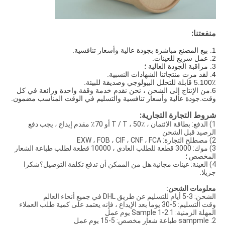
منفعتنا:
1. بيع المصنع مباشرة بجودة عالية وأسعار تنافسية.
2. عمل سريع للعينات.
3.
مراقبة الجودة العالية ؛
4. لقد مرت منتجاتنا الشهادات النسبية.
5.100٪ قابلة للتحلل البيولوجي وصديقة للبيئة.
6.من الإنتاج إلى الشحن ، نحن نقدم خدمة وقفة واحدة ورائعة في كل
وقت.جودة عالية وأسعار تنافسية والتسليم في الوقت المناسب مضمون.
شروط التجارة التجارية:
1) الدفع: بطاقة الائتمان ، T / T ، 50٪ أو 70٪ مقدم إيداع ، يجب دفع
الرصيد قبل الشحن
2) مصطلح التجارة: EXW ، FOB ، CIF ، CNF ، FCA
3) موك: 3000 قطعة للطلب العادي ، 10000 قطعة لطلب طباعة الشعار
المخصص ؛
4) العينة: عينات مجانية.هل من الممكن أن تدفع تكلفة التوصيل؟شكرا
جزيلا.
معلومات الشحن:
الشحن: 3-5 أيام للتسليم عن طريق DHL في جميع أنحاء العالم
وقت التسليم: 5-30 يوما بعد الإيداع ، فإنه يعتمد على كمية طلب العملاء
المهلة الزمنية: 1.Sample 1-2 يوم عمل
2. sampmle طباعة شعار مخصص: 5-15 يوم عمل