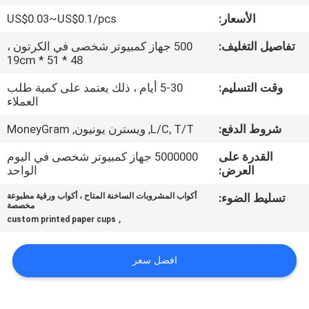
الأسعار:
US$0.03~US$0.1/pcs
مراقبة
تفاصيل التغليف:
500 جهاز كمبيوتر شخصى في الكرتون ،
الجودة
48 * 51 * 19cm
وقت التسليم:
5-30 أيام ، ذلك يعتمد على كمية طلب
اتصل
العملاء
بنا
شروط الدفع:
L/C, T/T, ويسترن يونيون, MoneyGram
القدرة على
5000000 جهاز كمبيوتر شخصى في اليوم
أخبار
العرض:
الواحد
تسليط الضوء:
أكواب المشروبات الساخنة المتاح ، أكواب ورقية مطبوعة
مخصصة
اطلب
,
custom printed paper cups
اقتباس
افضل سعر
خريطة
الموقع