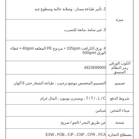
2. تأثير طباعة ممتاز ، وصلابة عالية وسطوع جيد
ميزة
3. غير سامة ،
مانعة للتسرب
4. ورق الكرافت 335gsm + مزدوج PE المغلفة 40gsm + غطاء
الورق 500gsm
الكوب الورقي
رمز النظام
4823699000
المنسق
تصميم
التصميم المخصص موضع ترحيب ، طباعة الشعار حتى 6 ألوان
شروط الدفع
T / T / ، L / C ، ويسترن يونيون ، المال غرام
ميناء الشحن
شيامن
شحنة
عن طريق البحر / الجو / صريح
مصطلح التجارة
EXW ، FOB ، CIF ، CNF ، CFR ، FCA