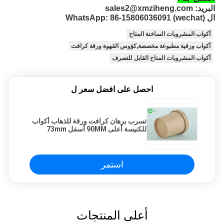
البريد: sales2@xmziheng.com
ال WhatsApp: 
86-15806036091 (wechat)
أكواب المشروبات الساخنة المتاح
أكواب ورقية مطبوعة مخصصة,كؤوس القهوة ورقة كرافت
أكواب المشروبات المتاح القابل للتصرف
احصل على افضل سعر ل
تسرب برهان كرافت ورقة للذهاب أكواب
للكنيسة أعلى 90MM أسفل 73mm
عالية 86mm
استمر
أعلى المنتجات