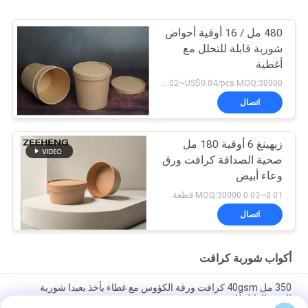
480 مل / 16 أوقية أحواض
شوربة قابلة للتحلل مع
أغطية
US$0.02~US$0.04/pcs MOQ:30000 قطعة
اتصال
زيهينغ 6 أوقية 180 مل
صحية الصداقة كرافت ورق
وعاء أبيض
0.01~0.03 MOQ:30000 قطعة
اتصال
أكواب شوربة كرافت
350 مل 40gsm كرافت ورقة الكؤوس مع غطاء يأخذ بعيدا شوربة
الورق القابل للتصرف