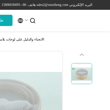
البريد الإلكتروني sales2@xmziheng.com
هاتف: 86--15806036091


طل
الانحناء والدليل على لوحات بلاس