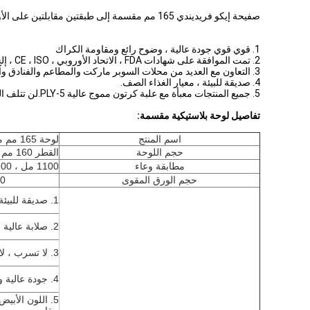
صفيحة إيكو فريديندي 165 مم مقسمة إلى طبقتين مقابلتين على الأوعية الورقية ، والألواح للحفاظ على علاجك في مكانه بأمان. اختر هذه اللوحة البلاستيكية المستديرة للأناقة والاهتمام بالبيئة.
1. قوي قوي جودة عالية ، وضوح رائع ومقاومة الكراك
2. تمت الموافقة على شهادات FDA ، الاتحاد الأوروبي ، CE ، ISO ، إلخ.
3. التعاون مع العديد من محلات السوبر ماركت والمطاعم والفنادق والمستشفيات وتجار التجزئة والموزعين وهلم جرا.
4. صديقة للبيئة ، معيار الغذاء الصف.
5. جميع المنتجات معبأة مع علبة كرتون مموج عالية 5-PLY.لن تتلف المنتجات أثناء النقل.
تفاصيل لوحة بلاستيكية مقسمة:
اسم المنتج
لوحة 165 مم مقسمة
حجم اللوحة
القطر 160 مم ، الإرتفاع 25 مم ، الوزن 10 جم
مطابقة وعاء
1100 مل ، 1300 مل
حجم الورق المقوى
600 جهاز كمبيوت
1. صديقة للبيئة ، الغذاء الصف
2. صلابة عالية وسطوع جيد
3. لا تسرب ، لا رائحة ، لا تشوه
4. جودة عالية وسعر جذاب وأفضل خدمة 24 ساعة
5. اللون الأبي