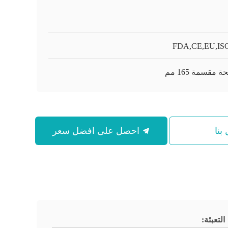
FDA,CE,EU,ISO
 مقسمة 165 مم
بنا
احصل على افضل سعر
التعبئة: