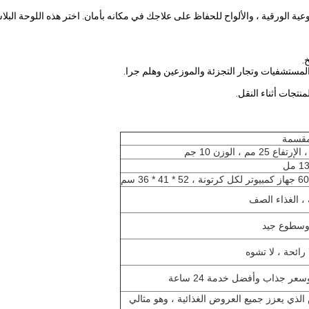
ر لكل كرتونة ، 52 * 41 * 36 سم
ض الذي يعزز جميع العروض الغذائية ، وهو مثالي