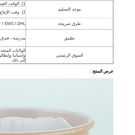
1). الوقت العينة: 1-3 أيام
موعد التسليم
2) .وقت الإنتاج الضخم: 25-35 أيام
طرق صريحة
TNT / EMS / DHL / فيديكس
تطبيق
مدرسة ، فندق ، مطعم ، 
الولايات المتحد
السوق الرئيسي
وإسبانيا وإيطال
إلى ذلك
عرض المنتج :