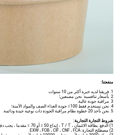
منفعتنا:
1. فريقنا لديه خبرة أكثر من 10 سنوات.
2. بأسعار تنافسية: نحن مصنعين؛
3. مراقبة جودة عالية.
4. نحن نستخدم فقط 100٪ جودة الغذاء الصف والمواد الآمنة؛
5. نحن نأخذ 20 خطوة نظام مراقبة الجودة ذات نوعية جيدة ودائمة.
شروط التجارة التجارية:
1) الدفع: بطاقة الائتمان ، T / T ، إيداع 50 ٪ أو 70 ٪ مقدما ، يجب دفع الرصيد قبل الشحن
2) مصطلح التجارة: EXW ، FOB ، CIF ، CNF ، FCA