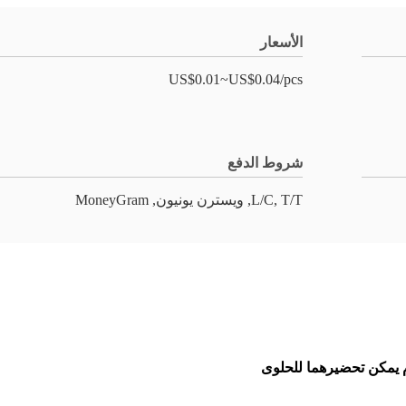
الأسعار
US$0.01~US$0.04/pcs
شروط الدفع
L/C, T/T, ويسترن يونيون, MoneyGram
م يمكن تحضيرهما للحلوى