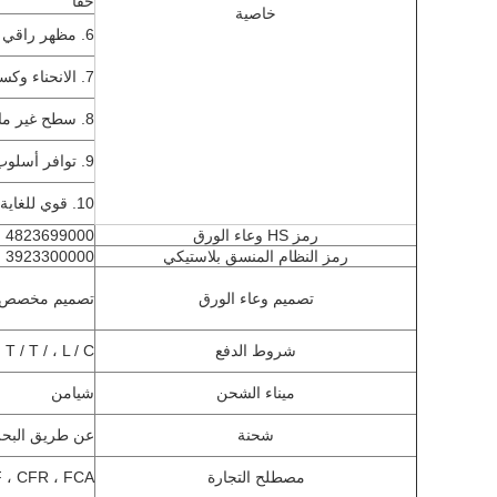
حقا
خاصية
6. مظهر راقي وأنيق لأي إعداد طاولة
7. الانحناء وكسر المقاومة
8. سطح غير ماص يحافظ
9. توافر أسلوب متعددة
10. قوي للغاية يعمل مع أي تطبيق
رمز HS وعاء الورق
4823699000
رمز النظام المنسق بلاستيكي
3923300000
تصميم وعاء الورق
تصميم مخصص هو م
شروط الدفع
T / T / ، L / C ، ويسترن يونيون ، والمال غرام
ميناء الشحن
شيامن
شحنة
عن طريق البحر 
مصطلح التجارة
 ، CFR ، FCA