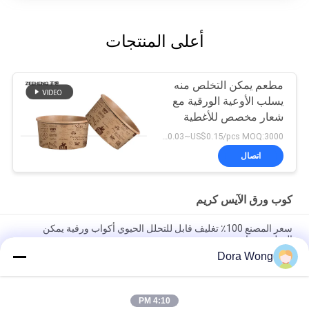
أعلى المنتجات
مطعم يمكن التخلص منه
يسلب الأوعية الورقية مع
شعار مخصص للأغطية
US$0.03~US$0.15/pcs MOQ:3000 قطعة
اتصال
كوب ورق الآيس كريم
سعر المصنع 100٪ تغليف قابل للتحلل الحيوي أكواب ورقية يمكن
التخلص منها
Dora Wong
8oz 12oz 16oz حسب الطلب تصميم أكواب ورقية يمكن التخلص منها
أكواب ورقية مطبوعة
4:10 PM
مخصص مطبوعة مزدوجة الجدار الساخن القابلة للتحلل القهوة أكواب