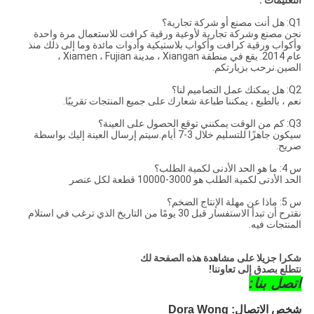
التعليمات :
Q1: هل أنت مصنع أو شركة تجارية؟
نحن مصنع وشركة تجارية لأوعية ورقية كرافت للاستعمال مرة واحدة
وأكواب ورقية كرافت وأكواب بلاستيكية وأدوات مائدة وما إلى ذلك منذ
عام 2014. يقع في منطقة Xiangan ، مدينة Xiamen ، Fujian ،
الصين.نرحب بزيارتكم.
Q2: هل يمكنك عمل التصاميم لنا؟
نعم ، بالطبع ، يمكننا طباعة شعارك على جميع المنتجات تقريبًا.
Q3: كم من الوقت يمكنني توقع الحصول على العينة؟
سيكون جاهزًا للتسليم خلال 3-7 أيام.سيتم إرسال العينة إليك بواسطة
صريح.
س 4: ما هو الحد الأدنى لكمية الطلب؟
الحد الأدنى لكمية الطلب هو 3000-10000 قطعة لكل عنصر
س 5: ماذا عن مهلة الإنتاج الضخم؟
نقترح أن تبدأ الاستفسار قبل 30 يومًا من التاريخ الذي ترغب في استلام
المنتجات فيه.
شكرا جزيلا على مشاهدة هذه الصفحة لك
نتطلع بصدق إلى تعاوننا!
اتصل بنا:
شخص الاتصال: Dora Wong