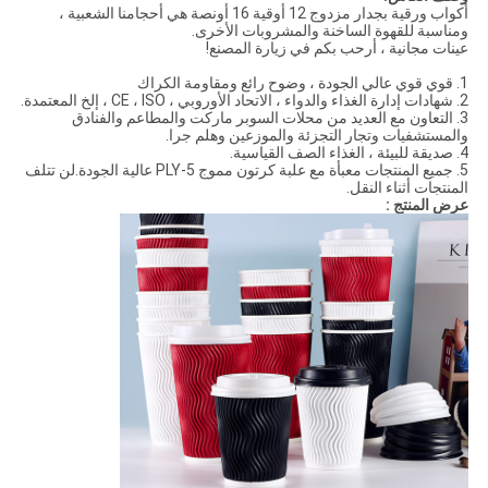
أكواب ورقية بجدار مزدوج 12 أوقية 16 أونصة هي أحجامنا الشعبية ،
ومناسبة للقهوة الساخنة والمشروبات الأخرى.
عينات مجانية ، أرحب بكم في زيارة المصنع!
1. قوي قوي عالي الجودة ، وضوح رائع ومقاومة الكراك
2. شهادات إدارة الغذاء والدواء ، الاتحاد الأوروبي ، CE ، ISO ، إلخ المعتمدة.
3. التعاون مع العديد من محلات السوبر ماركت والمطاعم والفنادق
والمستشفيات وتجار التجزئة والموزعين وهلم جرا.
4. صديقة للبيئة ، الغذاء الصف القياسية.
5. جميع المنتجات معبأة مع علبة كرتون مموج 5-PLY عالية الجودة.لن تتلف
المنتجات أثناء النقل.
عرض المنتج :