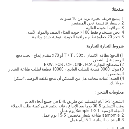
منفعتنا:
1. يتمتع فريقنا بخبرة تزيد عن 10 سنوات.
2. بأسعار تنافسية: نحن المصنعين.
3. مراقبة الجودة العالية.
4. نحن نستخدم فقط 100٪ جودة الغذاء الصف والمواد الآمنة.
5. نتخذ 20 خطوة نظام مراقبة الجودة - نوعية جيدة ودائمة.
شروط التجارة التجارية:
1) الدفع: بطاقة الائتمان ، T / T ، 50٪ أو 70٪ مقدم إيداع ، يجب دفع
الرصيد قبل الشحن
2) مصطلح التجارة: EXW ، FOB ، CIF ، CNF ، FCA
3) موك: 3000 قطعة للطلب العادي ، 10000 قطعة لطلب طباعة الشعار
المخصص ؛
4) العينة: عينات مجانية.هل من الممكن أن تدفع تكلفة التوصيل؟شكرا
جزيلا لك.
معلومات الشحن:
الشحن: 3-5 أيام للتسليم عن طريق DHL في جميع أنحاء العالم
وقت التسليم: 5-30 يوما بعد الإيداع ، فإنه يعتمد على كمية طلب العملاء
المهلة الزمنية: 1.Sample 1-2 يوم عمل
2. sampmle طباعة شعار مخصص: 5-15 يوم عمل
3-المنتجات السائبة: 2-5 أيام عمل