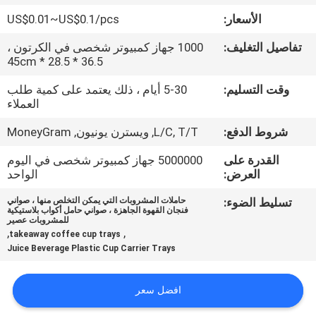
الأسعار:
US$0.01~US$0.1/pcs
مراقبة
تفاصيل التغليف:
1000 جهاز كمبيوتر شخصى في الكرتون ،
الجودة
36.5 * 28.5 * 45cm
وقت التسليم:
5-30 أيام ، ذلك يعتمد على كمية طلب
اتصل
العملاء
بنا
شروط الدفع:
L/C, T/T, ويسترن يونيون, MoneyGram
القدرة على
5000000 جهاز كمبيوتر شخصى في اليوم
أخبار
العرض:
الواحد
تسليط الضوء:
حاملات المشروبات التي يمكن التخلص منها ، صواني
فنجان القهوة الجاهزة ، صواني حامل أكواب بلاستيكية
اطلب
للمشروبات عصير
,
,
takeaway coffee cup trays
اقتباس
Juice Beverage Plastic Cup Carrier Trays
خريطة
افضل سعر
الموقع