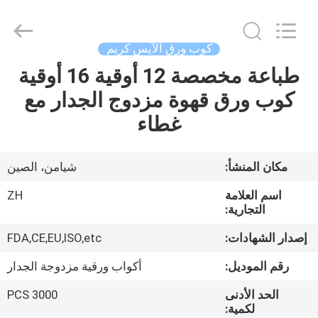
Heng
Environmental
Protection
Technology
Co.,
كوب ورق الآيس كريم
Ltd..
All
طباعة مخصصة 12 أوقية 16 أوقية
منزل،
Rights
Reserved.
كوب ورق قهوة مزدوج الجدار مع
بيت
غطاء
منتجات
مكان المنشأ:
شيامن، الصين
معلومات
اسم العلامة
ZH
عنا
التجارية:
إصدار الشهادات:
FDA,CE,EU,ISO,etc
جولة
رقم الموديل:
أكواب ورقية مزدوجة الجدار
في
الحد الأدنى
3000 PCS
المعمل
لكمية: