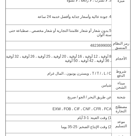
3. لا تسرب ، لا رائحة ، لا تشوه
ميزة
4. جودة عالية وأسعار جذابة وأفضل خدمة 24 ساعة
5.
بدون شعار أو شعار علامتنا التجارية أو شعار مخصص ، ص
طباعة حتى
ستة ألوان
رمز النظام
4823699000
المنسق
8 أوقية ، 12 أوقية ، 16 أوقية ، 20 أوقية ، 25 أوقية ، 26 أوقية ، 32 أوقية
الأحجام
، 36 أوقية ، 42 أوقية ، 50 أوقية
شروط
T / T / ، L / C ، ويسترن يونيون ، المال غرام
الدفع
ميناء
شيامن
الشحن
شحنة
عن طريق البحر / الجو / صريح
مصطلح
EXW ، FOB ، CIF ، CNF ، CFR ، FCA
التجارة
1) وقت العينة: 1-3 أيام
موعد
التسليم
2) وقت الإنتاج الضخم: 25-35 يوما