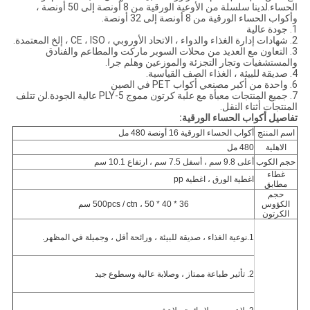
الحساء.لدينا سلسلة من الأوعية الورقية من 8 أونصة إلى 50 أونصة ،
وأكواب الحساء الورقية من 8 أونصة إلى 32 أونصة.
1. جودة عالية
2. شهادات إدارة الغذاء والدواء ، الاتحاد الأوروبي ، CE ، ISO ، إلخ المعتمدة.
3. التعاون مع العديد من محلات السوبر ماركت والمطاعم والفنادق
والمستشفيات وتجار التجزئة والموزعين وهلم جرا.
4. صديقة للبيئة ، الغذاء الصف القياسية.
6. واحدة من أكبر مصنعي أكواب PET في الصين
7. جميع المنتجات معبأة مع علبة كرتون مموج 5-PLY عالية الجودة.لن تتلف
المنتجات أثناء النقل.
تفاصيل أكواب الحساء الورقية:
اسم المنتج
أكواب الحساء الورقية 16 أونصة 480 مل
الاهلية
480 مل
حجم الكوب
أعلى 9.8 سم ، أسفل 7.5 سم ، ارتفاع 10.1 سم
غطاء
اغطية الورق ، اغطية pp
مطابق
حجم
الكؤوس
500pcs / ctn ، 50 * 40 * 36 سم
الكرتون
1.نوعية الغذاء ، صديقة للبيئة ، ورائحة أقل ، وجميلة في المظهر.
2. تأثير طباعة ممتاز ، وصلابة عالية وسطوع جيد