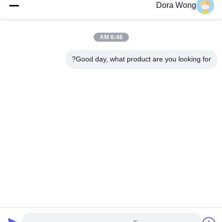
زيهينغ 60 مل صلصة الألياف النباتية الطبيعية كوب حيوي كوب صلصة
Dora Wong
ورقية
زيهينغ زيهينغ زيهينغ زيهينغ زيهينغ زيهينغ زيهينغ زيهينغ
6:46 AM
كؤوس صلصة ورقية زيه كرافت مع غطاء
Good day, what product are you looking for?
فئات شعبية
جميع
ورق الكرافت 
وعاء ورقي مستطيل
السلطانيات
أوعية ورقية ذات طلاء 
أكواب الصوص الورقية
أحمر أسود
ورقة الألومنيوم احباط 
وعاء ورقي ذهبي
ورقة
ورقة الغذاء 
كرة رماد الورق 
السلطانيات
المستخدمة مرة واحدة