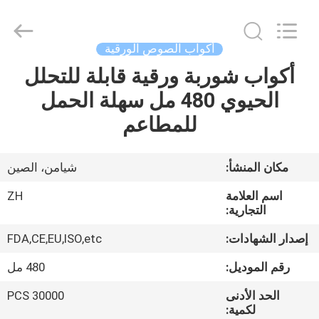
Heng
Environmental
Protection
Technology
Co.,
أكواب الصوص الورقية
Ltd..
All
أكواب شوربة ورقية قابلة للتحلل
منزل،
Rights
Reserved.
الحيوي 480 مل سهلة الحمل
بيت
للمطاعم
منتجات
مكان المنشأ:
شيامن، الصين
معلومات
اسم العلامة
ZH
عنا
التجارية:
إصدار الشهادات:
FDA,CE,EU,ISO,etc
جولة
رقم الموديل:
480 مل
في
الحد الأدنى
30000 PCS
المعمل
لكمية: