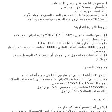
1. يتمتع فريقنا بخبرة تزيد عن 10 سنوات.
2. بأسعار تنافسية: نحن المصنعين.
3. مراقبة الجودة العالية.
4. نحن نستخدم فقط 100٪ جودة الغذاء الصف والمواد الآمنة.
5. نتخذ 20 خطوة نظام مراقبة الجودة - نوعية جيدة ودائمة.
شروط التجارة التجارية:
1) الدفع: بطاقة الائتمان ، T / T ، 50٪ أو 70٪ مقدم إيداع ، يجب دفع
الرصيد قبل الشحن
2) مصطلح التجارة: EXW ، FOB ، CIF ، CNF ، FCA
3) موك: 3000 قطعة للطلب العادي ، 10000 قطعة لطلب طباعة الشعار
المخصص ؛
4) العينة: عينات مجانية.هل من الممكن أن تدفع تكلفة التوصيل؟شكرا
جزيلا لك.
معلومات الشحن:
الشحن: 3-5 أيام للتسليم عن طريق DHL في جميع أنحاء العالم
وقت التسليم: 5-30 يوما بعد الإيداع ، فإنه يعتمد على كمية طلب العملاء
المهلة الزمنية: 1.Sample 1-2 يوم عمل
2. sampmle طباعة شعار مخصص: 5-15 يوم عمل
3-المنتجات السائبة: 2-5 أيام عمل
التعليمات :
Q1: هل أنت مصنع أو شركة تجارية؟
نحن مصنع وشركة تجارية لأوعية ورقية كرافت للاستعمال مرة واحدة