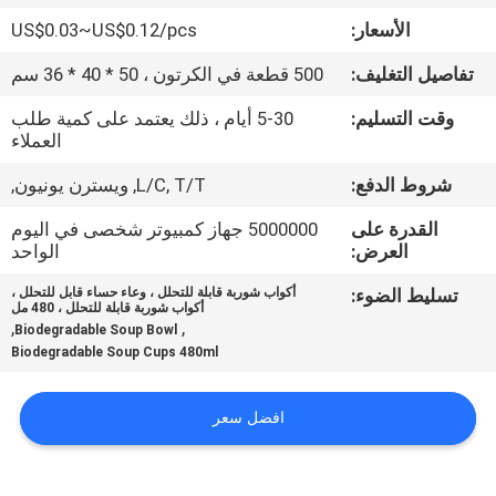
الأسعار:
US$0.03~US$0.12/pcs
مراقبة
تفاصيل التغليف:
500 قطعة في الكرتون ، 50 * 40 * 36 سم
الجودة
وقت التسليم:
5-30 أيام ، ذلك يعتمد على كمية طلب
العملاء
اتصل
شروط الدفع:
L/C, T/T, ويسترن يونيون,
بنا
القدرة على
5000000 جهاز كمبيوتر شخصى في اليوم
العرض:
الواحد
أخبار
تسليط الضوء:
أكواب شوربة قابلة للتحلل ، وعاء حساء قابل للتحلل ،
أكواب شوربة قابلة للتحلل ، 480 مل
,
,
Biodegradable Soup Bowl
اطلب
Biodegradable Soup Cups 480ml
اقتباس
افضل سعر
خريطة
الموقع