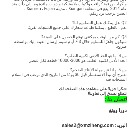
وأكواب ورقية كرافت وأكواب بلاستيكية وأدوات مائدة وما إلى ذلك منذ
عام 2014. يقع في منطقة Xiangan ، مدينة Xiamen ، Fujian ،
الصين.نرحب بزيارتكم.
Q2: هل يمكنك عمل التصاميم لنا؟
نعم ، بالطبع ، يمكننا طباعة شعارك على جميع المنتجات تقريبًا.
Q3: كم من الوقت يمكنني توقع الحصول على العينة؟
سيكون جاهزًا للتسليم خلال 3-7 أيام.سيتم إرسال العينة إليك بواسطة
صريح.
س 4: ما هو الحد الأدنى لكمية الطلب؟
الحد الأدنى لكمية الطلب هو 3000-10000 قطعة لكل عنصر
س 5: ماذا عن مهلة الإنتاج الضخم؟
نقترح أن تبدأ الاستفسار قبل 30 يومًا من التاريخ الذي ترغب في استلام
المنتجات فيه.
شكرا جزيلا على مشاهدة هذه الصفحة لك
نتطلع بصدق إلى تعاوننا!
اتصل بنا:
دورا وونغ
البريد: sales2@xmziheng.com