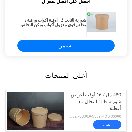
احصل على افضل سعر ل
شوربة الثابت 12 أوقية أكواب ورقية ،
مطعم قوي معزول أكواب يمكن التخلص
منها
استمر
أعلى المنتجات
480 مل / 16 أوقية أحواض
شوربة قابلة للتحلل مع
أغطية
US$0.02~US$0.04/pcs MOQ:30000 قطعة
اتصال