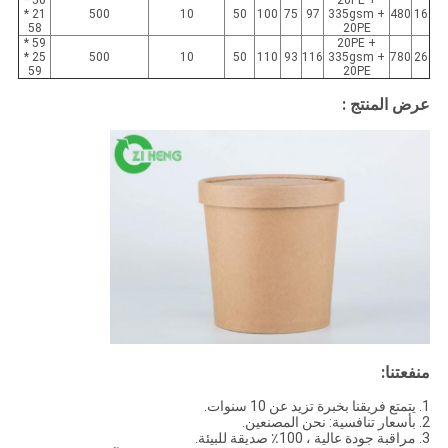
50 *
20PE +
21 *
500
10
50
100
75
97
335gsm +
480
16
58
20PE
59 *
20PE +
25 *
500
10
50
110
93
116
335gsm +
780
26
59
20PE
عرض المنتج :
منفعتنا:
1. يتمتع فريقنا بخبرة تزيد عن 10 سنوات.
2. بأسعار تنافسية: نحن المصنعين.
3. مراقبة جودة عالية ، 100٪ صديقة للبيئة.