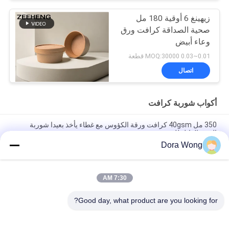
زيهينغ 6 أوقية 180 مل
صحية الصداقة كرافت ورق
وعاء أبيض
0.01~0.03 MOQ:30000 قطعة
اتصال
أكواب شوربة كرافت
350 مل 40gsm كرافت ورقة الكؤوس مع غطاء يأخذ بعيدا شوربة
الورق القابل للتصرف
Dora Wong
يمكن التخلص منها 8 أوقية كرافت ورقة الكؤوس ، مخصص الكؤوس
ورقة مطبوعة مع ورقة الغلاف
7:30 AM
مخصص مطبوعة كؤوس القهوة 16 أوقية مع اغطية طلاء PE مزدوجة
مانعة للتسرب
Good day, what product are you looking for?
فئات شعبية
جميع