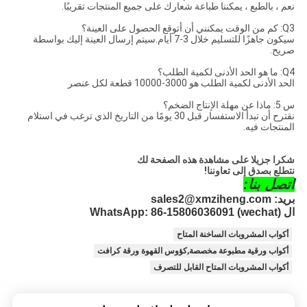
نعم ، بالطبع ، يمكننا طباعة شعارك على جميع المنتجات تقريبًا.
Q3: كم من الوقت يمكنني أن أتوقع الحصول على العينة؟
سيكون جاهزًا للتسليم خلال 3-7 أيام.سيتم إرسال العينة إليك بواسطة
صريح.
Q4: ما هو الحد الأدنى لكمية الطلب؟
الحد الأدنى لكمية الطلب هو 3000-10000 قطعة لكل عنصر
س 5: ماذا عن مهلة الإنتاج الضخم؟
نقترح أن تبدأ الاستفسار قبل 30 يومًا من التاريخ الذي ترغب في استلام
المنتجات فيه.
شكرا جزيلا على مشاهدة هذه الصفحة لك
نتطلع بصدق إلى تعاوننا!
اتصل بنا:
بريد: 
sales2@xmziheng.com 
ال WhatsApp: 
86-15806036091 (wechat)
أكواب المشروبات الساخنة المتاح
أكواب ورقية مطبوعة مخصصة,كؤوس القهوة ورقة كرافت
أكواب المشروبات المتاح القابل للتصرف