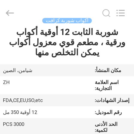
Heng
Environmental
Protection
Technology
Co.,
أكواب شوربة كرافت
Ltd..
All
شوربة الثابت 12 أوقية أكواب
منزل،
Rights
Reserved.
ورقية ، مطعم قوي معزول أكواب
بيت
يمكن التخلص منها
منتجات
مكان المنشأ:
شيامن، الصين
معلومات
اسم العلامة
ZH
عنا
التجارية:
إصدار الشهادات:
FDA,CE,EU,ISO,etc
جولة
رقم الموديل:
12 أوقية 350 مل
في
الحد الأدنى
3000 PCS
المعمل
لكمية: