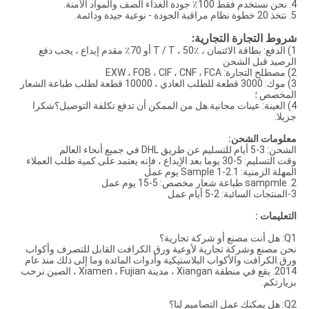
4. نحن نستخدم فقط 100٪ جودة الغذاء الصف والمواد الآمنة.
5. نتخذ 20 خطوة نظام مراقبة الجودة - نوعية جيدة ودائمة.
شروط التجارة التجارية:
1) الدفع: بطاقة الائتمان ، T / T ، 50٪ أو 70٪ مقدم إيداع ، يجب دفع
الرصيد قبل الشحن
2) مصطلح التجارة: EXW ، FOB ، CIF ، CNF ، FCA
3) موك: 3000 قطعة للطلب العادي ، 10000 قطعة لطلب طباعة الشعار
المخصص ؛
4) العينة: عينات مجانية.هل من الممكن أن تدفع تكلفة التوصيل؟شكرا
جزيلا.
معلومات الشحن:
الشحن: 3-5 أيام للتسليم عن طريق DHL في جميع أنحاء العالم
وقت التسليم: 5-30 يوما بعد الإيداع ، فإنه يعتمد على كمية طلب العملاء
المهلة الزمنية: 1.Sample 1-2 يوم عمل
2. sampmle طباعة شعار مخصص: 5-15 يوم عمل
3-المنتجات السائبة: 2-5 أيام عمل
التعليمات :
Q1: هل أنت مصنع أو شركة تجارية؟
نحن مصنع وشركة تجارية لأوعية ورق الكرافت القابل للتصرف وأكواب
ورق الكرافت والأكواب البلاستيكية وأدوات المائدة وما إلى ذلك منذ عام
2014. يقع في منطقة Xiangan ، مدينة Xiamen ، Fujian ، الصين.نرحب
بزيارتكم.
Q2: هل يمكنك عمل التصاميم لنا؟