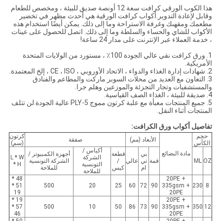
هذا الكوب الورقي كرافت سعة 12 أونصة صديق للبيئة ، ومخصص للطعام
وقابل لإعادة التدوير.أكواب كرافت الورقية هي أحدث مظهر في تخضير
مطعمك ومقهىك وغرفة الاستراحة وما إلى ذلك. يمكن أيضًا استخدام هذه
الأكواب للشاي والحساء والسلطة وما إلى ذلك. اتصل للحصول على عينات
، خدمة العملاء عبر الإنترنت على مدار 24 ساعة!
1. ورق كرافت نقي عالي الجودة 100٪ ، مستورد من الولايات المتحدة
الأمريكية.
2. شهادات إدارة الغذاء والدواء ، الاتحاد الأوروبي ، CE ، ISO ، إلخ المعتمدة.
3. التعاون مع العديد من محلات السوبر ماركت والمطاعم والفنادق
والمستشفيات وتجار التجزئة والموزعين وهلم جرا.
4. صديقة للبيئة ، الغذاء الصف القياسية.
5. جميع المنتجات معبأة مع علبة كرتون مموج 5-PLY عالية الجودة.لن تتلف
المنتجات أثناء النقل.
تفاصيل أكواب ورق الكرافت:
حجم
كرتون
الأبعاد (مم)
صفقة
الكأس
(سم)
أكياس /
مادة البضائع
بي
قطعة
أجهزة الكمبيوتر /
الشركة
L * W
OZ
ML
قمة
تي
عالي
/
الشركة التونسية
التونسية
* H
ام
كيس
للملاحة
للملاحة
48 *
20PE +
51 *
500
20
25
60
72
90
335gsm +
230
8
19
20PE
19 *
20PE +
57 *
500
10
50
86
73
90
335gsm +
350
12
46
20PE