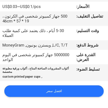
الأسعار:
US$0.03~US$0.1/pcs
مراقبة
تفاصيل التغليف:
500 جهاز كمبيوتر شخصى في الكرتون ،
الجودة
19 * 57 * 46cm
وقت التسليم:
5-30 أيام ، ذلك يعتمد على كمية طلب
اتصل
العملاء
بنا
شروط الدفع:
L/C, T/T, ويسترن يونيون, MoneyGram
القدرة على
5000000 جهاز كمبيوتر شخصى في اليوم
أخبار
العرض:
الواحد
تسليط الضوء:
أكواب المشروبات الساخنة المتاح ، أكواب ورقية مطبوعة
مخصصة
اطلب
,
custom printed paper cups
اقتباس
افضل سعر
خريطة
الموقع