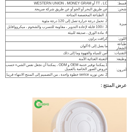
قسط:
TT ، LC أو WESTERN UNION ، MONEY GRAM
شحن:
عن طريق البحر أو الجو أو عن طريق شركة صريحة.
1. الطباعة المخصصة المتاحة
2. تحمل درجة حرارة تصل إلى 120 درجة مئوية
ميزة:
3. 100٪ قابلة لإعادة التدوير ، مقاومة للتسرب والشحوم ، ميكرووافابل
4. مادة الورق ، صديقة للبيئة
اللون:
كرافت براون
طباعة
ما يصل إلى 6 ألوان
الشعار
التقنيات:
آمن للمياه والقهوة وما إلى ذلك
وظيفة:
التعبئة الغذائية الآمنة
1.يمكننا توفير خدمة OEM و ODM ، يمكننا أن نجعل نفس الشيء حسب
عروض الصور الخاصة بالعميل.
آحرون:
2. نحن توريد serice خطوة واحدة ، من التصميم إلى المنتج الانتهاء قريبا.
عرض المنتج :