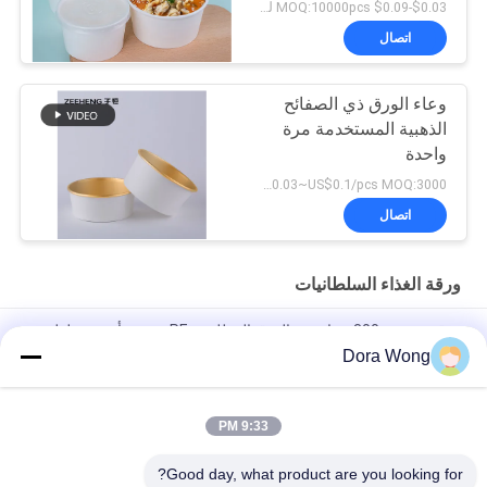
الميكروويف
$0.03-$0.09 MOQ:10000pcs لكل أحجام
اتصال
وعاء الورق ذي الصفائح
الذهبية المستخدمة مرة
واحدة
US$0.03~US$0.1/pcs MOQ:3000 قطعة
اتصال
ورقة الغذاء السلطانيات
ورق مقوى بـ 300 جرام من الورق المطلي بـ PE مزدوج أوعية سلطة
1500 مل
Dora Wong
16 أوقية - 50 أوقية وعاء سلطة ورق أبيض مع غطاء ، وعاء كرافت متين
9:33 PM
250 مل - 1500 مل سلطانيات سلطة كبيرة يمكن التخلص منها صديقة
للبيئة
Good day, what product are you looking for?