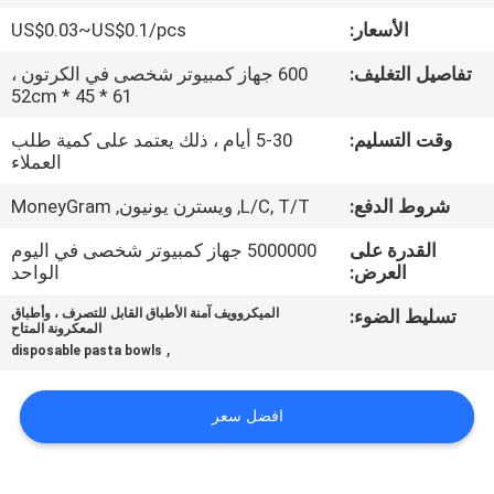
الأسعار:
US$0.03~US$0.1/pcs
مراقبة
تفاصيل التغليف:
600 جهاز كمبيوتر شخصى في الكرتون ،
الجودة
61 * 45 * 52cm
وقت التسليم:
5-30 أيام ، ذلك يعتمد على كمية طلب
اتصل
العملاء
بنا
شروط الدفع:
L/C, T/T, ويسترن يونيون, MoneyGram
القدرة على
5000000 جهاز كمبيوتر شخصى في اليوم
أخبار
العرض:
الواحد
تسليط الضوء:
الميكروويف آمنة الأطباق القابل للتصرف ، وأطباق
المعكرونة المتاح
اطلب
,
disposable pasta bowls
اقتباس
افضل سعر
خريطة
الموقع