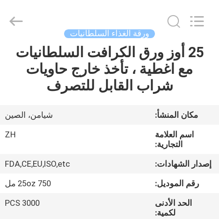
Heng
Environmental
Protection
Technology
Co.,
ورقة الغذاء السلطانيات
Ltd..
All
25 أوز ورق الكرافت السلطانيات
منزل،
Rights
Reserved.
مع اغطية ، تأخذ خارج حاويات
بيت
شراب القابل للتصرف
منتجات
مكان المنشأ:
شيامن، الصين
معلومات
اسم العلامة
ZH
عنا
التجارية:
إصدار الشهادات:
FDA,CE,EU,ISO,etc
جولة
رقم الموديل:
25oz 750 مل
في
الحد الأدنى
3000 PCS
المعمل
لكمية: