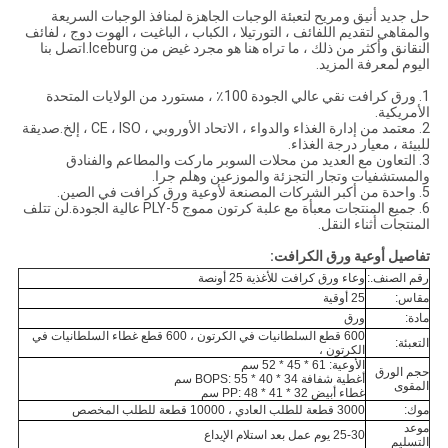
حل جديد أنيق ومريح لتعبئة الوجبات الجاهزة لمنافذ الوجبات السريعة
والمقاهي لتقديم اللفائف ، التورتيلا ، الكباب ، الباغيت ، الهوت دوج ، لفائف
النقانق وأكثر من ذلك ، ما تراه هنا هو مجرد غيض من Iceburg.اتصل بنا
اليوم لمعرفة المزيد.
1. ورق كرافت نقي عالي الجودة 100٪ ، مستورد من الولايات المتحدة
الأمريكية.
2. معتمد من إدارة الغذاء والدواء ، الاتحاد الأوروبي ، CE ، ISO ، إلخ.صديقة
للبيئة ، معيار درجة الغذاء.
3. التعاون مع العديد من محلات السوبر ماركت والمطاعم والفنادق
والمستشفيات وتجار التجزئة والموزعين وهلم جرا.
5. واحدة من أكبر الشركات المصنعة لأوعية ورق كرافت في الصين.
6. جميع المنتجات معبأة مع علبة كرتون مموج 5-PLY عالية الجودة.لن تتلف
المنتجات أثناء النقل.
تفاصيل أوعية ورق الكرافت:
رقم الصنف.:
وعاء ورق كرافت للأغذية 25 أونصة
مقاس:
25 أوقية
مادة:
ورق
600 قطع السلطانيات في الكرتون ، 600 قطع غطاء السلطانيات في
التعبئة:
الكرتون ،
الأوعية: 61 * 45 * 52 سم
حجم الورق
أغطية شفافة BOPS: 55 * 40 * 34 سم
المقوى
غطاء أبيض PP: 48 * 41 * 32 سم
موك:
3000 قطعة للطلب العادي ، 10000 قطعة للطلب المخصص
موعد
25-30 يوم عمل بعد استلام الإيداع
التسليم