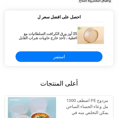
وأطباق المعكرونة المتاح
احصل على افضل سعر ل
25 أوز ورق الكرافت السلطانيات مع
اغطية ، تأخذ خارج حاويات شراب القابل
للتصرف
استمر
أعلى المنتجات
مزدوج PE اصطف 1300
مل وعاء الحساء الساخن
يمكن التخلص منه في