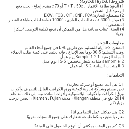
شروط التجارة التجارية:
1) الدفع: بطاقة الائتمان ، T / T ، 50٪ أو 70٪ مقدم إيداع ، يجب دفع
الرصيد قبل الشحن
2) مصطلح التجارة: EXW ، FOB ، CIF ، CNF ، FCA
3) موك: 3000 قطعة للطلب العادي ، 10000 قطعة لطلب طباعة الشعار
المخصص ؛
4) العينة: عينات مجانية.هل من الممكن أن تدفع تكلفة التوصيل؟شكرا
جزيلا.
معلومات الشحن:
الشحن: 3-5 أيام للتسليم عن طريق DHL في جميع أنحاء العالم
وقت التسليم: 5-30 يوما بعد الإيداع ، فإنه يعتمد على كمية طلب العملاء
المهلة الزمنية: 1.Sample 1-2 يوم عمل
2. sampmle طباعة شعار مخصص: 5-15 يوم عمل
3-المنتجات السائبة: 2-5 أيام عمل
التعليمات :
Q1: هل أنت مصنع أو شركة تجارية؟
نحن مصنع وشركة تجارية لأوعية ورق الكرافت القابل للتصرف وأكواب
ورق الكرافت والأكواب البلاستيكية وأدوات المائدة وما إلى ذلك منذ عام
2014. يقع في منطقة Xiangan ، مدينة Xiamen ، Fujian ، الصين.نرحب
بزيارتكم.
Q2: هل يمكنك عمل التصاميم لنا؟
نعم ، بالطبع ، يمكننا طباعة شعارك على جميع المنتجات تقريبًا.
Q3: كم من الوقت يمكنني أن أتوقع الحصول على العينة؟