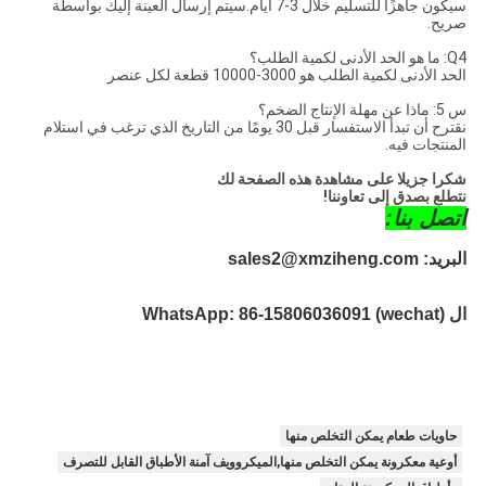
سيكون جاهزًا للتسليم خلال 3-7 أيام.سيتم إرسال العينة إليك بواسطة
صريح.
Q4: ما هو الحد الأدنى لكمية الطلب؟
الحد الأدنى لكمية الطلب هو 3000-10000 قطعة لكل عنصر
س 5: ماذا عن مهلة الإنتاج الضخم؟
نقترح أن تبدأ الاستفسار قبل 30 يومًا من التاريخ الذي ترغب في استلام
المنتجات فيه.
شكرا جزيلا على مشاهدة هذه الصفحة لك
نتطلع بصدق إلى تعاوننا!
اتصل بنا:
البريد: sales2@xmziheng.com
ال WhatsApp: 
86-15806036091 (wechat)
حاويات طعام يمكن التخلص منها
أوعية معكرونة يمكن التخلص منها,الميكروويف آمنة الأطباق القابل للتصرف