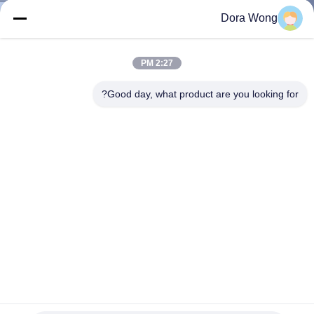
Dora Wong
مراقبة
الجودة
2:27 PM
Good day, what product are you looking for?
اتصل
بنا
أخبار
اطلب
اقتباس
خريطة
قابلة لإعادة التدوير مقاومة كرافت كرافت ورقة الغذاء السلطانية
مع الأغطية
الموقع