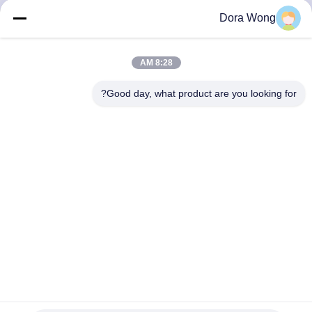
Dora Wong
مراقبة
الجودة
8:28 AM
Good day, what product are you looking for?
اتصل
بنا
أخبار
اطلب
اقتباس
خريطة
الغذاء الصف مانعة للتسرب مخصصة ورقة حساء كأس وعاء
الحساء كأس التعبئة والتغليف
الموقع