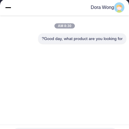
Dora Wong
مراقبة
الجودة
8:30 AM
Good day, what product are you looking for?
اتصل
بنا
أخبار
اطلب
اقتباس
الغذاء الصف شعار مخصص مطبوعة ورق كرافت بني 42 أوقية
خريطة
أطباق المعكرونة مع PP غطاء أبيض مسطح
الموقع
يمكن التخلص منها ورقة الأوعية مع اغطية
2022-05-25