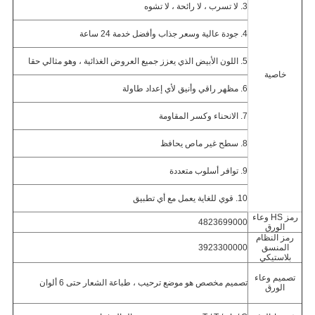
3. لا تسرب ، لا رائحة ، لا تشوه
4. جودة عالية وسعر جذاب وأفضل خدمة 24 ساعة
5. اللون الأبيض الذي يعزز جميع العروض الغذائية ، وهو مثالي حقا
خاصية
6. مظهر راقي وأنيق لأي إعداد طاولة
7. الانحناء وكسر المقاومة
8. سطح غير ماص يحافظ
9. توافر أسلوب متعددة
10. قوي للغاية يعمل مع أي تطبيق
رمز HS وعاء
4823699000
الورق
رمز النظام
المنسق
3923300000
بلاستيكي
تصميم وعاء
تصميم مخصص هو موضع ترحيب ، طباعة الشعار حتى 6 ألوان
الورق