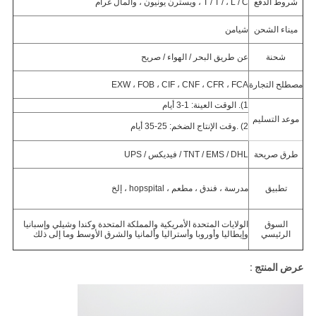
شروط الدفع
T / T / ، L / C ، ويسترن يونيون ، والمال غرام
ميناء الشحن
شيامن
شحنة
عن طريق البحر / الهواء / صريح
مصطلح التجارة
EXW ، FOB ، CIF ، CNF ، CFR ، FCA
1). الوقت العينة: 1-3 أيام
موعد التسليم
2) .وقت الإنتاج الضخم: 25-35 أيام
طرق صريحة
TNT / EMS / DHL / فيديكس / UPS
تطبيق
مدرسة ، فندق ، مطعم ، hopspital ، إلخ
السوق
الولايات المتحدة الأمريكية والمملكة المتحدة وكندا وشيلي وإسبانيا
الرئيسي
وإيطاليا وأوروبا وأستراليا وألمانيا والشرق الأوسط وما إلى ذلك
عرض المنتج :