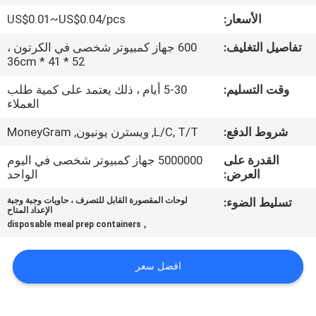
الأسعار:
US$0.01~US$0.04/pcs
مراقبة
تفاصيل التغليف:
600 جهاز كمبيوتر شخصى في الكرتون ،
الجودة
52 * 41 * 36cm
وقت التسليم:
5-30 أيام ، ذلك يعتمد على كمية طلب
اتصل
العملاء
بنا
شروط الدفع:
L/C, T/T, ويسترن يونيون, MoneyGram
القدرة على
5000000 جهاز كمبيوتر شخصى في اليوم
أخبار
العرض:
الواحد
تسليط الضوء:
لوحات المقصورة القابل للتصرف ، حاويات وجبة وجبة
الإعداد المتاح
اطلب
,
disposable meal prep containers
اقتباس
افضل سعر
خريطة
الموقع