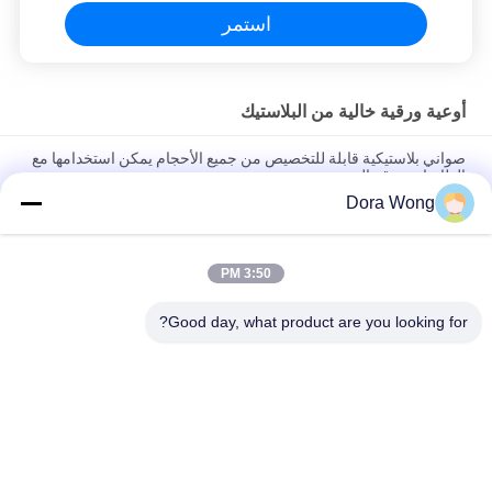
استمر
أوعية ورقية خالية من البلاستيك
صواني بلاستيكية قابلة للتخصيص من جميع الأحجام يمكن استخدامها مع
الطاسات ورقة البني
Dora Wong
PP البلاستيكية القابل للتصرف لوحات مقسمة للعشاء ، والانحناء
ومقاومة للكسر
3:50 PM
لوحات كعكة بلاستيكية صديقة للبيئة ، لوحات بلاستيكية قابلة لإعادة
الاستخدام مع غطاء إضافي قوي
Good day, what product are you looking for?
فئات شعبية
جميع
ورق الكرافت 
وعاء ورقي مستطيل
السلطانيات