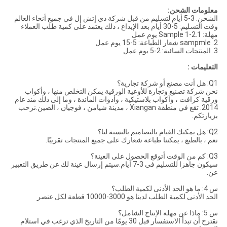
معلومات الشحن:
الشحن: 3-5 أيام لتسليم من قبل شركة دي إتش إل في جميع أنحاء العالم
وقت التسليم: 5-30 أيام بعد الإيداع ، ذلك يعتمد على كمية طلب العملاء
مهلة: 1.Sample 1-2 يوم عمل
2. sampmle شعار الطباعة: 5-15 يوم عمل
3. المنتجات السائبة: 2-5 يوم عمل
التعليمات :
Q1: هل أنت مصنع أو شركة تجارية؟
نحن شركة تصنيع وتجارة للأوعية الورقية يمكن التخلص منها ، وأكواب
ورقية كرافت ، وأكواب بلاستيكية ، وأدوات المائدة ، وما إلى ذلك منذ عام
2014. تقع في منطقة Xiangan ، مدينة شيامن ، فوجيان ، الصين.نرحب
بزيارتكم.
Q2: هل يمكنك القيام بالتصاميم بالنسبة لنا؟
نعم ، بالطبع ، يمكننا طباعة شعارك على جميع المنتجات تقريبًا.
Q3: كم من الوقت أتوقع الحصول على العينة؟
سيكون جاهزا للتسليم في 3-7 أيام.سيتم إرسال عينة لك عن طريق التعبير
عن.
س 4: ما هو الحد الأدنى لكمية الطلب؟
الحد الأدنى لكمية الطلب لدينا هو 3000-10000 قطعة لكل عنصر
س 5: ماذا عن مهلة الإنتاج الشامل؟
نقترح أن تبدأ الاستفسار قبل 30 يومًا من التاريخ الذي ترغب في استلام