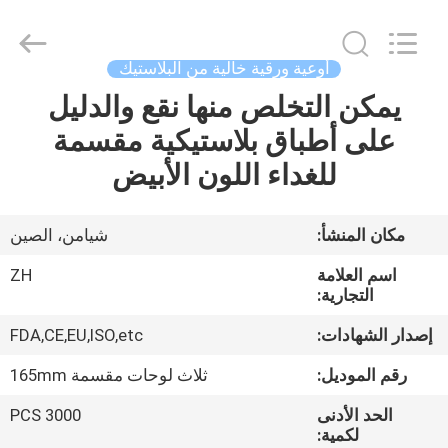
Heng
Environmental
Protection
Technology
Co.,
أوعية ورقية خالية من البلاستيك
Ltd..
All
يمكن التخلص منها نقع والدليل
منزل،
Rights
Reserved.
على أطباق بلاستيكية مقسمة
بيت
للغداء اللون الأبيض
منتجات
مكان المنشأ:
شيامن، الصين
معلومات
اسم العلامة
ZH
عنا
التجارية:
إصدار الشهادات:
FDA,CE,EU,ISO,etc
جولة
رقم الموديل:
ثلاث لوحات مقسمة 165mm
في
الحد الأدنى
3000 PCS
المعمل
لكمية: