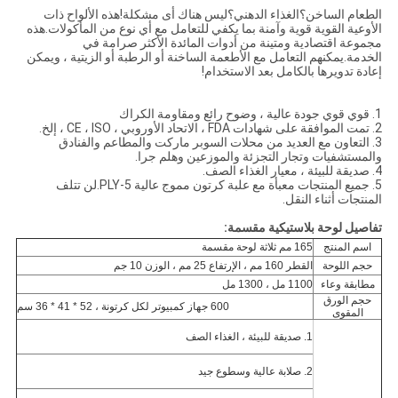
الطعام الساخن؟الغذاء الدهني؟ليس هناك أى مشكلة!هذه الألواح ذات
الأوعية القوية قوية وآمنة بما يكفي للتعامل مع أي نوع من المأكولات.هذه
مجموعة اقتصادية ومتينة من أدوات المائدة الأكثر صرامة في
الخدمة.يمكنهم التعامل مع الأطعمة الساخنة أو الرطبة أو الزيتية ، ويمكن
إعادة تدويرها بالكامل بعد الاستخدام!
1. قوي قوي جودة عالية ، وضوح رائع ومقاومة الكراك
2. تمت الموافقة على شهادات FDA ، الاتحاد الأوروبي ، CE ، ISO ، إلخ.
3. التعاون مع العديد من محلات السوبر ماركت والمطاعم والفنادق
والمستشفيات وتجار التجزئة والموزعين وهلم جرا.
4. صديقة للبيئة ، معيار الغذاء الصف.
5. جميع المنتجات معبأة مع علبة كرتون مموج عالية 5-PLY.لن تتلف
المنتجات أثناء النقل.
تفاصيل لوحة بلاستيكية مقسمة:
اسم المنتج
165 مم ثلاثة لوحة مقسمة
حجم اللوحة
القطر 160 مم ، الإرتفاع 25 مم ، الوزن 10 جم
مطابقة وعاء
1100 مل ، 1300 مل
حجم الورق
600 جهاز كمبيوتر لكل كرتونة ، 52 * 41 * 36 سم
المقوى
1. صديقة للبيئة ، الغذاء الصف
2. صلابة عالية وسطوع جيد