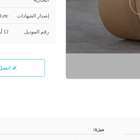
إصدار الشهادات
,etc
رقم الموديل
12 أوقية 350 مل
اتصل 
ميزة: