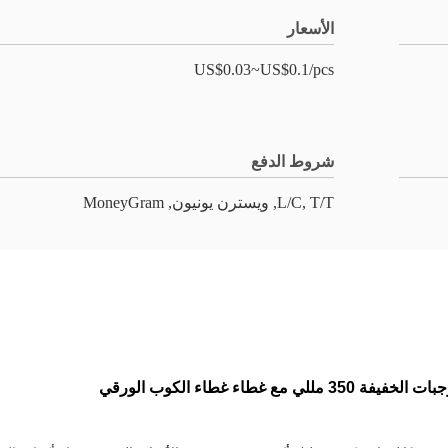
الأسعار
US$0.03~US$0.1/pcs
شروط الدفع
L/C, T/T, ويسترن يونيون, MoneyGram
اء غطاء الكوب الورقي