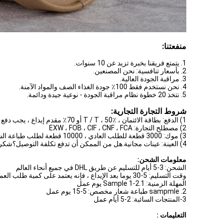
منفعتنا:
1. يتمتع فريقنا بخبرة تزيد عن 10 سنوات.
2. بأسعار تنافسية: نحن المصنعين.
3. مراقبة الجودة العالية.
4. نحن نستخدم فقط 100٪ جودة الغذاء الصف والمواد الآمنة.
5. نتخذ 20 خطوة نظام مراقبة الجودة - نوعية جيدة ودائمة.
شروط التجارة التجارية:
1) الدفع: بطاقة الائتمان ، T / T ، 50٪ أو 70٪ مقدم إيداع ، يجب دفع الرصيد قبل الشحن
2) مصطلح التجارة: EXW ، FOB ، CIF ، CNF ، FCA
3) موك: 3000 قطعة للطلب العادي ، 10000 قطعة لطلب طباعة الشعار المخصص ؛
4) العينة: عينات مجانية.هل من الممكن أن تدفع تكلفة التوصيل؟شكرا جزيلا.
معلومات الشحن:
الشحن: 3-5 أيام للتسليم عن طريق DHL في جميع أنحاء العالم
وقت التسليم: 5-30 يوما بعد الإيداع ، فإنه يعتمد على كمية طلب العملاء
المهلة الزمنية: 1.Sample 1-2 يوم عمل
2. sampmle طباعة شعار مخصص: 5-15 يوم عمل
3-المنتجات السائبة: 2-5 أيام عمل
التعليمات :