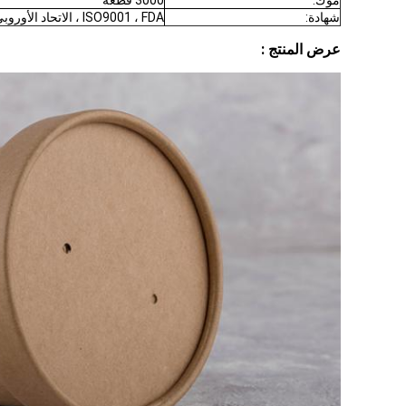
موك:
3000 قطعة
شهادة:
ISO9001 ، FDA ، الاتحاد الأوروبي ، CE ، إلخ
عرض المنتج :