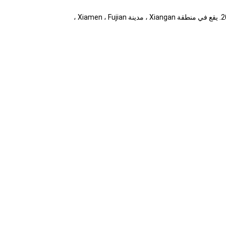
نحن مصنع وشركة تجارية لأوعية ورقية كرافت للاستعمال مرة واحدة وأكواب ورقية كرافت وأكواب بلاستيكية وأدوات مائدة وما إلى ذلك منذ عام 2014. يقع في منطقة Xiangan ، مدينة Xiamen ، Fujian ،