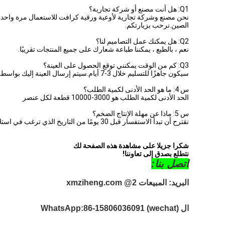
Q1: هل أنت مصنع أو شركة تجارية؟
الصين.نرحب بزيارتكم.
Q2: هل يمكنك عمل التصاميم لنا؟
نعم ، بالطبع ، يمكننا طباعة شعارك على جميع المنتجات تقريبًا.
Q3: كم من الوقت يمكنني توقع الحصول على العينة؟
سيكون جاهزًا للتسليم خلال 3-7 أيام.سيتم إرسال العينة إليك بواسطة صريح.
س 4: ما هو الحد الأدنى لكمية الطلب؟
الحد الأدنى لكمية الطلب هو 3000-10000 قطعة لكل عنصر
س 5: ماذا عن مهلة الإنتاج الضخم؟
نقترح أن تبدأ الاستفسار قبل 30 يومًا من التاريخ الذي ترغب في استلام المنتجات فيه.
شكرا جزيلا على مشاهدة هذه الصفحة لك
نتطلع بصدق إلى تعاوننا!
اتصل بنا:
البريد: المبيعات 2
@ xmziheng.com
ال WhatsApp:
86-15806036091 (wechat)