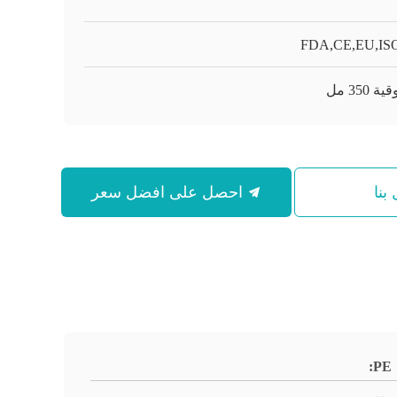
FDA,CE,EU,ISO
بنا
احصل على افضل سعر
PE: