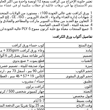
تعتبر حاوية الإخراج من كرافت بسعة 12 أونصة واحدة من أكثر الحاوية مبيعًا لدينا.
يتم الاستمتاع بها في نزهات عائلية أو حفلات مكتبية أو في عشاء من
1. ورق كرافت نقي عالي الجودة 100٪ ، مستورد من الولايات المتحدة الأمريكية.
2. شهادات إدارة الغذاء والدواء ، الاتحاد الأوروبي ، CE ، ISO ، إلخ المعتمدة.
3. التعاون مع العديد من محلات السوبر ماركت والمطاعم والفنادق والمستشفيات وتجار التجزئة والموزعين وهلم جرا.
4. صديقة للبيئة ، الغذاء الصف القياسية.
5. جميع المنتجات معبأة مع علبة كرتون مموج 5-PLY عالية الجودة.لن تتلف المنتجات أثناء النقل.
تفاصيل أكواب ورق الكرافت:
نوع المنتج:
كوب حساء ورق كرافت
مادة:
وعاء: ورق كرافت 335gsm + مزدوج مطلي بـ PE 40gsm.الغطاء: 500 جم
تصميم:
تأثير طباعة ممتاز يصل إلى 6 ألوان
التقنيات:
قطع يموت + صنع يدوي
ميزة:
مواد صديقة للبيئة ، تصميم عصر
حجم الكوب:
أعلى 90 مم ، أسفل 73 مم ، ارتفاع 86 مم
حجم الورق المقوى
الكأس: 19 * 57 * 46 سم ، الغطاء: 43 * 37 * 49 سم
تطبيق:
حساء / مشروب
اللون:
كرافت براون
التعبئة:
جهاز كمبيوتر شخصى 500 / كرتون
قبول مخصص:
نعم
وقت بسيط:
5-7 أيام
وقت الإنتاج:
بعد 25 يومًا تقريبًا من الدفعة المقدمة