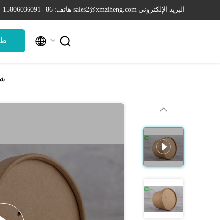
البريد الإلكتروني sales2@xmziheng.com
هاتف: 86--15806036091


طل
شرب 